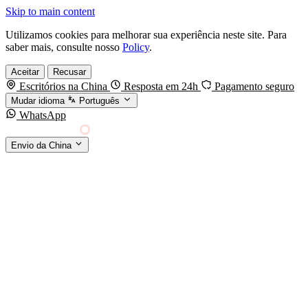
Skip to main content
Utilizamos cookies para melhorar sua experiência neste site. Para
saber mais, consulte nosso
Policy
.
Aceitar
Recusar
Escritórios na China
Resposta em 24h
Pagamento seguro
Mudar idioma
Português
WhatsApp
Sino Shipping
Envio da China
AGENCIAMENTO DE CARGA DA CHINA PARA
§01 · MODES &
O MUNDO
SERVICES
MODOS DE TRANSPORTE
Frete marítimo
FCL & LCL
Frete aéreo
Por kg & expresso
Frete ferroviário
China-Europa