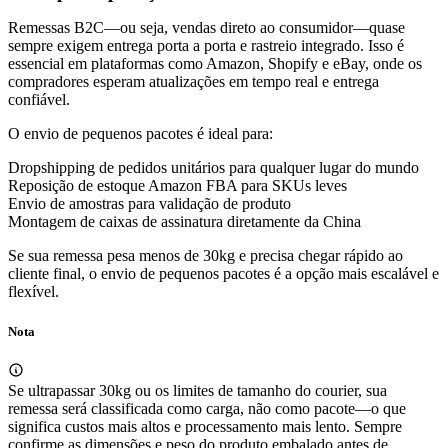
Remessas B2C—ou seja, vendas direto ao consumidor—quase
sempre exigem
entrega porta a porta
e
rastreio integrado
. Isso é
essencial em plataformas como Amazon, Shopify e eBay, onde os
compradores esperam atualizações em tempo real e entrega
confiável.
O envio de pequenos pacotes é ideal para:
Dropshipping
de pedidos unitários para qualquer lugar do mundo
Reposição de estoque Amazon FBA
para SKUs leves
Envio de amostras
para validação de produto
Montagem de caixas de assinatura
diretamente da China
Se sua remessa pesa menos de 30kg e precisa chegar rápido ao
cliente final, o envio de pequenos pacotes é a opção mais escalável e
flexível.
Nota
Se ultrapassar 30kg ou os limites de tamanho do courier, sua
remessa será classificada como carga, não como pacote—o que
significa custos mais altos e processamento mais lento. Sempre
confirme as dimensões e peso do produto embalado antes de