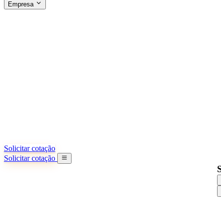
Empresa
SOBRE A SINO SHIPPING
§04 · ABOUT US
Sobre nós
Saiba mais sobre nossa missão
Casos de sucesso
Conquistas e lições reais de importadores
Escritórios na China
9 cidades: HK, Guangzhou, Shanghai...
Nossa equipe
Conheça nossa equipe na China
Nossa história
De startup a parceiro global
Solicitar cotação
Solicitar cotação