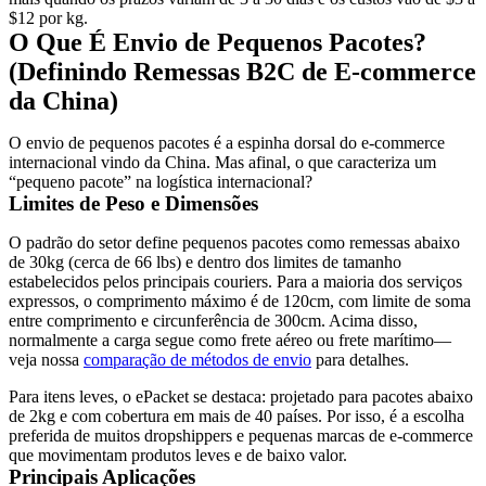
$12 por kg.
O Que É Envio de Pequenos Pacotes?
(Definindo Remessas B2C de E-commerce
da China)
O envio de pequenos pacotes é a espinha dorsal do e-commerce
internacional vindo da China. Mas afinal, o que caracteriza um
“pequeno pacote” na logística internacional?
Limites de Peso e Dimensões
O padrão do setor define
pequenos pacotes como remessas abaixo
de 30kg
(cerca de 66 lbs) e dentro dos limites de tamanho
estabelecidos pelos principais couriers. Para a maioria dos serviços
expressos, o comprimento máximo é de 120cm, com limite de soma
entre comprimento e circunferência de 300cm. Acima disso,
normalmente a carga segue como
frete aéreo
ou
frete marítimo
—
veja nossa
comparação de métodos de envio
para detalhes.
Para itens leves, o
ePacket
se destaca: projetado para pacotes abaixo
de 2kg e com cobertura em mais de 40 países. Por isso, é a escolha
preferida de muitos dropshippers e pequenas marcas de e-commerce
que movimentam produtos leves e de baixo valor.
Principais Aplicações