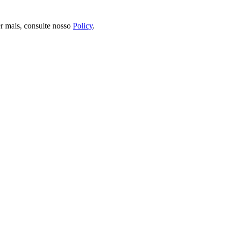
er mais, consulte nosso
Policy
.