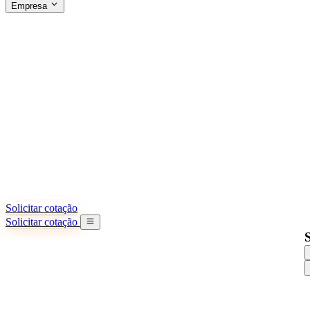
Empresa
SOBRE A SINO SHIPPING
§04 · ABOUT US
Sobre nós
Saiba mais sobre nossa missão
Casos de sucesso
Conquistas e lições reais de importadores
Escritórios na China
9 cidades: HK, Guangzhou, Shanghai...
Nossa equipe
Conheça nossa equipe na China
Nossa história
De startup a parceiro global
Solicitar cotação
Solicitar cotação