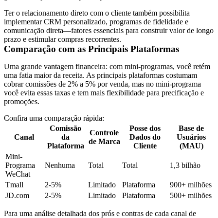
Ter o relacionamento direto com o cliente também possibilita
implementar CRM personalizado, programas de fidelidade e
comunicação direta—fatores essenciais para construir valor de longo
prazo e estimular compras recorrentes.
Comparação com as Principais Plataformas
Uma grande vantagem financeira: com mini-programas, você retém
uma fatia maior da receita. As principais plataformas costumam
cobrar comissões de 2% a 5% por venda, mas no mini-programa
você evita essas taxas e tem mais flexibilidade para precificação e
promoções.
Confira uma comparação rápida:
Comissão
Posse dos
Base de
Controle
Canal
da
Dados do
Usuários
de Marca
Plataforma
Cliente
(MAU)
Mini-
Programa
Nenhuma
Total
Total
1,3 bilhão
WeChat
Tmall
2-5%
Limitado
Plataforma
900+ milhões
JD.com
2-5%
Limitado
Plataforma
500+ milhões
Para uma análise detalhada dos prós e contras de cada canal de