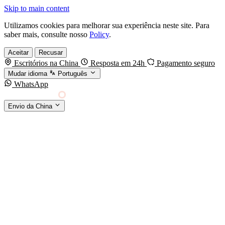
Skip to main content
Utilizamos cookies para melhorar sua experiência neste site. Para
saber mais, consulte nosso
Policy
.
Aceitar
Recusar
Escritórios na China
Resposta em 24h
Pagamento seguro
Mudar idioma
Português
WhatsApp
Sino Shipping
Envio da China
AGENCIAMENTO DE CARGA DA CHINA PARA
§01 · MODES &
O MUNDO
SERVICES
MODOS DE TRANSPORTE
Frete marítimo
FCL & LCL
Frete aéreo
Por kg & expresso
Frete ferroviário
China-Europa