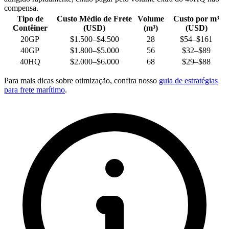
compensa.
Tipo de
Custo Médio de Frete
Volume
Custo por m³
Contêiner
(USD)
(m³)
(USD)
20GP
$1.500–$4.500
28
$54–$161
40GP
$1.800–$5.000
56
$32–$89
40HQ
$2.000–$6.000
68
$29–$88
Para mais dicas sobre otimização, confira nosso
guia de estratégias
para frete marítimo
.