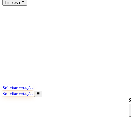
Empresa
SOBRE A SINO SHIPPING
§04 · ABOUT US
Sobre nós
Saiba mais sobre nossa missão
Casos de sucesso
Conquistas e lições reais de importadores
Escritórios na China
9 cidades: HK, Guangzhou, Shanghai...
Nossa equipe
Conheça nossa equipe na China
Nossa história
De startup a parceiro global
Solicitar cotação
Solicitar cotação