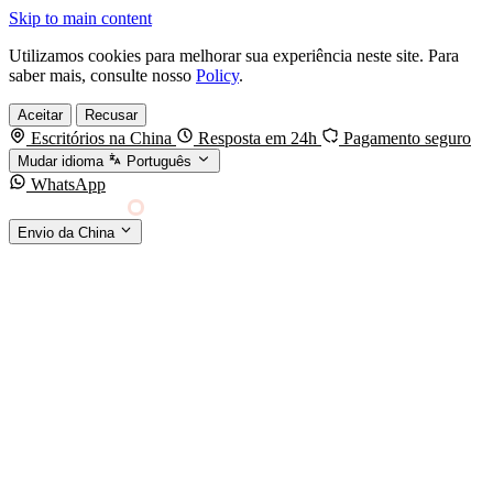
Skip to main content
Utilizamos cookies para melhorar sua experiência neste site. Para
saber mais, consulte nosso
Policy
.
Aceitar
Recusar
Escritórios na China
Resposta em 24h
Pagamento seguro
Mudar idioma
Português
WhatsApp
Sino Shipping
Envio da China
AGENCIAMENTO DE CARGA DA CHINA PARA
§01 · MODES &
O MUNDO
SERVICES
MODOS DE TRANSPORTE
Frete marítimo
FCL & LCL
Frete aéreo
Por kg & expresso
Frete ferroviário
China-Europa