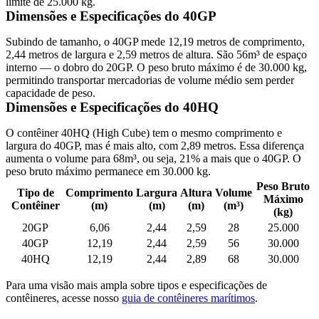
limite de 25.000 kg.
Dimensões e Especificações do 40GP
Subindo de tamanho, o 40GP mede
12,19 metros de comprimento,
2,44 metros de largura e 2,59 metros de altura
. São
56m³ de espaço
interno
— o dobro do 20GP. O peso bruto máximo é de
30.000 kg
,
permitindo transportar mercadorias de volume médio sem perder
capacidade de peso.
Dimensões e Especificações do 40HQ
O contêiner
40HQ
(High Cube) tem o mesmo comprimento e
largura do 40GP, mas é
mais alto, com 2,89 metros
. Essa diferença
aumenta o volume para
68m³
, ou seja,
21% a mais que o 40GP
. O
peso bruto máximo permanece em
30.000 kg
.
Peso Bruto
Tipo de
Comprimento
Largura
Altura
Volume
Máximo
Contêiner
(m)
(m)
(m)
(m³)
(kg)
20GP
6,06
2,44
2,59
28
25.000
40GP
12,19
2,44
2,59
56
30.000
40HQ
12,19
2,44
2,89
68
30.000
Para uma visão mais ampla sobre tipos e especificações de
contêineres, acesse nosso
guia de contêineres marítimos
.