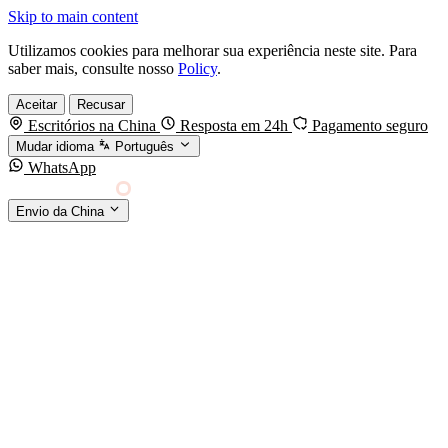
Skip to main content
Utilizamos cookies para melhorar sua experiência neste site. Para
saber mais, consulte nosso
Policy
.
Aceitar
Recusar
Escritórios na China
Resposta em 24h
Pagamento seguro
Mudar idioma
Português
WhatsApp
Sino Shipping
Envio da China
AGENCIAMENTO DE CARGA DA CHINA PARA
§01 · MODES &
O MUNDO
SERVICES
MODOS DE TRANSPORTE
Frete marítimo
FCL & LCL
Frete aéreo
Por kg & expresso
Frete ferroviário
China-Europa