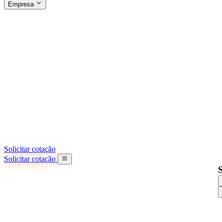
Empresa
SOBRE A SINO SHIPPING
§04 · ABOUT US
Sobre nós
Saiba mais sobre nossa missão
Casos de sucesso
Conquistas e lições reais de importadores
Escritórios na China
9 cidades: HK, Guangzhou, Shanghai...
Nossa equipe
Conheça nossa equipe na China
Nossa história
De startup a parceiro global
Solicitar cotação
Solicitar cotação