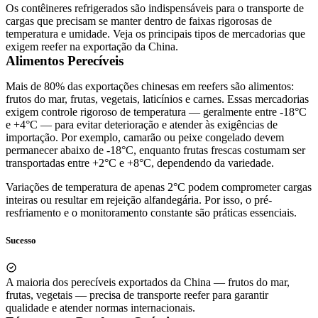
Os contêineres refrigerados são indispensáveis para o transporte de
cargas que precisam se manter dentro de faixas rigorosas de
temperatura e umidade. Veja os principais tipos de mercadorias que
exigem reefer na exportação da China.
Alimentos Perecíveis
Mais de 80% das exportações chinesas em reefers são alimentos:
frutos do mar, frutas, vegetais, laticínios e carnes. Essas mercadorias
exigem controle rigoroso de temperatura — geralmente entre -18°C
e +4°C — para evitar deterioração e atender às exigências de
importação. Por exemplo, camarão ou peixe congelado devem
permanecer abaixo de -18°C, enquanto frutas frescas costumam ser
transportadas entre +2°C e +8°C, dependendo da variedade.
Variações de temperatura de apenas 2°C podem comprometer cargas
inteiras ou resultar em rejeição alfandegária. Por isso, o pré-
resfriamento e o monitoramento constante são práticas essenciais.
Sucesso
A maioria dos perecíveis exportados da China — frutos do mar,
frutas, vegetais — precisa de transporte reefer para garantir
qualidade e atender normas internacionais.