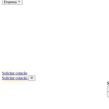
Empresa
SOBRE A SINO SHIPPING
§04 · ABOUT US
Sobre nós
Saiba mais sobre nossa missão
Casos de sucesso
Conquistas e lições reais de importadores
Escritórios na China
9 cidades: HK, Guangzhou, Shanghai...
Nossa equipe
Conheça nossa equipe na China
Nossa história
De startup a parceiro global
Solicitar cotação
Solicitar cotação