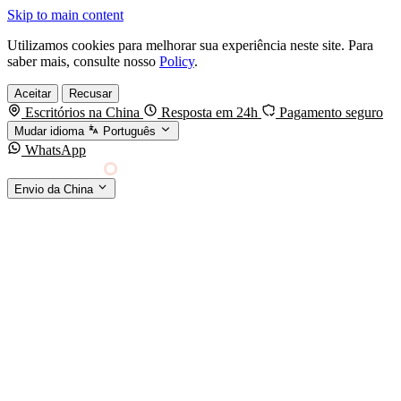
Skip to main content
Utilizamos cookies para melhorar sua experiência neste site. Para
saber mais, consulte nosso
Policy
.
Aceitar
Recusar
Escritórios na China
Resposta em 24h
Pagamento seguro
Mudar idioma
Português
WhatsApp
Sino Shipping
Envio da China
AGENCIAMENTO DE CARGA DA CHINA PARA
§01 · MODES &
O MUNDO
SERVICES
MODOS DE TRANSPORTE
Frete marítimo
FCL & LCL
Frete aéreo
Por kg & expresso
Frete ferroviário
China-Europa