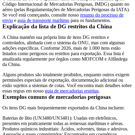
Código Internacional de Mercadorias Perigosas, IMDG) quanto no
aéreo (pelas Regulamentações de Mercadorias Perigosas da IATA).
Se você está começando, consulte nosso
resumo do processo de
envio
e
guia de transporte marítimo
para os fundamentos.
Explicação da lista de DG restritos da China
A China mantém sua própria lista de itens DG restritos e
controlados, alinhada com o sistema da ONU, mas com algumas
adições específicas. Conforme 2026, mais de 1.000 itens estão
listados como perigosos ou restritos para exportação. Essa lista é
atualizada regularmente por órgãos como MOFCOM e Alfândega
da China.
Alguns produtos são totalmente proibidos, enquanto outros exigem
permissões especiais de exportação, documentação adicional ou
estão sujeitos a sistemas de cotas. Você encontra mais detalhes sobre
essas regras em nosso
guia de mercadorias restritas
.
Exemplos comuns de mercadorias perigosas
Os itens DG mais frequentemente exportados da China incluem:
Baterias de lítio
(UN3480/UN3481): Usadas em eletrônicos,
presentes em praticamente todas as remessas marítimas e aéreas.
Produtos químicos industriais
: Ácidos, solventes, tintas e adesivos.
Aerossóis e gases comprimidos
: Encontrados em cosméticos,