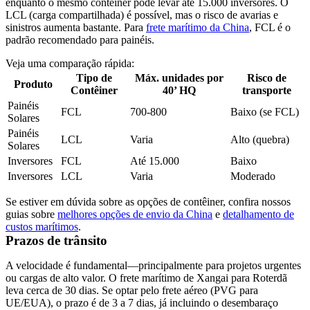
enquanto o mesmo contêiner pode levar até 15.000 inversores. O
LCL (carga compartilhada) é possível, mas o risco de avarias e
sinistros aumenta bastante. Para
frete marítimo da China
, FCL é o
padrão recomendado para painéis.
Veja uma comparação rápida:
Tipo de
Máx. unidades por
Risco de
Produto
Contêiner
40’ HQ
transporte
Painéis
FCL
700-800
Baixo (se FCL)
Solares
Painéis
LCL
Varia
Alto (quebra)
Solares
Inversores
FCL
Até 15.000
Baixo
Inversores
LCL
Varia
Moderado
Se estiver em dúvida sobre as opções de contêiner, confira nossos
guias sobre
melhores opções de envio da China
e
detalhamento de
custos marítimos
.
Prazos de trânsito
A velocidade é fundamental—principalmente para projetos urgentes
ou cargas de alto valor. O frete marítimo de Xangai para Roterdã
leva cerca de 30 dias. Se optar pelo frete aéreo (PVG para
UE/EUA), o prazo é de 3 a 7 dias, já incluindo o desembaraço