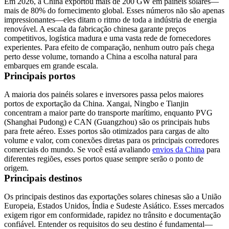
Em 2026, a China exportou mais de 200 GW em painéis solares—
mais de 80% do fornecimento global. Esses números não são apenas
impressionantes—eles ditam o ritmo de toda a indústria de energia
renovável. A escala da fabricação chinesa garante preços
competitivos, logística madura e uma vasta rede de fornecedores
experientes. Para efeito de comparação, nenhum outro país chega
perto desse volume, tornando a China a escolha natural para
embarques em grande escala.
Principais portos
A maioria dos painéis solares e inversores passa pelos maiores
portos de exportação da China. Xangai, Ningbo e Tianjin
concentram a maior parte do transporte marítimo, enquanto PVG
(Shanghai Pudong) e
CAN
(Guangzhou) são os principais hubs
para frete aéreo. Esses portos são otimizados para cargas de alto
volume e valor, com conexões diretas para os principais corredores
comerciais do mundo. Se você está avaliando
envios da China
para
diferentes regiões, esses portos quase sempre serão o ponto de
origem.
Principais destinos
Os principais destinos das exportações solares chinesas são a União
Europeia, Estados Unidos, Índia e Sudeste Asiático. Esses mercados
exigem rigor em conformidade, rapidez no trânsito e documentação
confiável. Entender os requisitos do seu destino é fundamental—