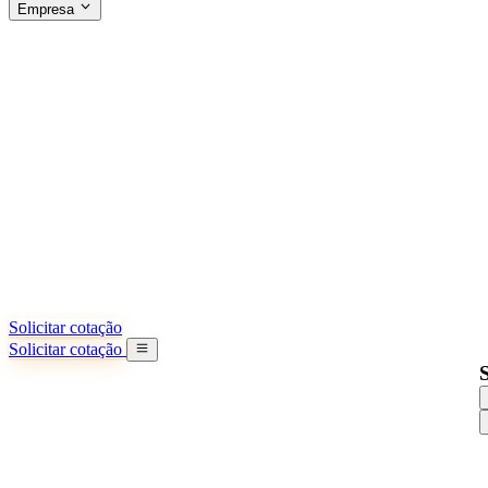
Empresa
SOBRE A SINO SHIPPING
§04 · ABOUT US
Sobre nós
Saiba mais sobre nossa missão
Casos de sucesso
Conquistas e lições reais de importadores
Escritórios na China
9 cidades: HK, Guangzhou, Shanghai...
Nossa equipe
Conheça nossa equipe na China
Nossa história
De startup a parceiro global
Solicitar cotação
Solicitar cotação