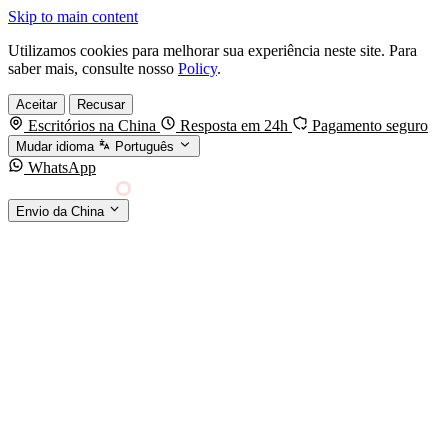
Skip to main content
Utilizamos cookies para melhorar sua experiência neste site. Para
saber mais, consulte nosso
Policy
.
Aceitar
Recusar
Escritórios na China
Resposta em 24h
Pagamento seguro
Mudar idioma
Português
WhatsApp
Sino Shipping
Envio da China
AGENCIAMENTO DE CARGA DA CHINA PARA
§01 · MODES &
O MUNDO
SERVICES
MODOS DE TRANSPORTE
Frete marítimo
FCL & LCL
Frete aéreo
Por kg & expresso
Frete ferroviário
China-Europa