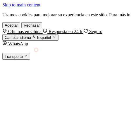
Skip to main content
Usamos cookies para mejorar su experiencia en este sitio. Para más i
Aceptar
Rechazar
Oficinas en China
Respuesta en 24 h
Seguro
Cambiar idioma
Español
WhatsApp
Sino Shipping
Transporte
FORWARDING DESDE CHINA HACIA EL MUNDO
TRANSPORTE
Carga marítima
FCL, LCL y reefer
Carga aérea
Servicio · por kg y express
Carga ferroviaria
China–Europa por tren
Entrega express
DHL, FedEx, UPS — pequeños paquetes