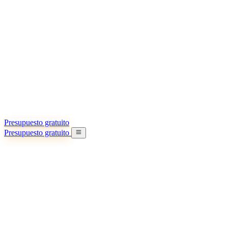
Acerca de nosotros
Conozca más sobre nuestra misión
Casos de éxito
Logros y lecciones reales de importadores
Oficinas en China
9 ciudades: HK, Guangzhou, Shanghai…
Equipo
Conozca a nuestro equipo en China
Nuestra historia
De startup a socio global
Presupuesto gratuito
Presupuesto gratuito