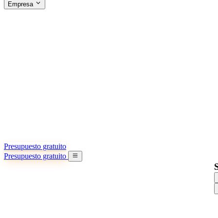
Empresa
ACERCA DE SINO SHIPPING
§04 · ABOUT US
Acerca de nosotros
Conozca más sobre nuestra misión
Casos de éxito
Logros y lecciones reales de importadores
Oficinas en China
9 ciudades: HK, Guangzhou, Shanghai…
Equipo
Conozca a nuestro equipo en China
Nuestra historia
De startup a socio global
Presupuesto gratuito
Presupuesto gratuito