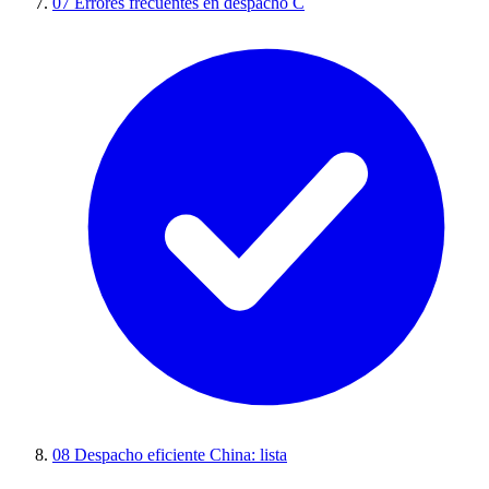
07
Errores frecuentes en despacho C
08
Despacho eficiente China: lista