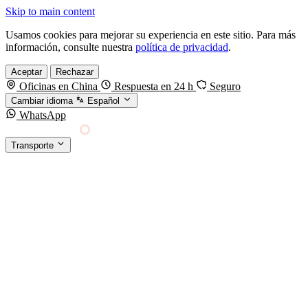
Skip to main content
Usamos cookies para mejorar su experiencia en este sitio. Para más
información, consulte nuestra
política de privacidad
.
Aceptar
Rechazar
Oficinas en China
Respuesta en 24 h
Seguro
Cambiar idioma
Español
WhatsApp
Sino Shipping
Transporte
FORWARDING DESDE CHINA HACIA EL
§01 · MODES &
MUNDO
SERVICES
TRANSPORTE
Carga marítima
FCL, LCL y reefer
Carga aérea
Servicio · por kg y express
Carga ferroviaria
China–Europa por tren