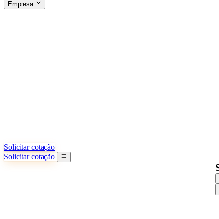
Empresa
SOBRE A SINO SHIPPING
§04 · ABOUT US
Sobre nós
Saiba mais sobre nossa missão
Casos de sucesso
Conquistas e lições reais de importadores
Escritórios na China
9 cidades: HK, Guangzhou, Shanghai...
Nossa equipe
Conheça nossa equipe na China
Nossa história
De startup a parceiro global
Solicitar cotação
Solicitar cotação