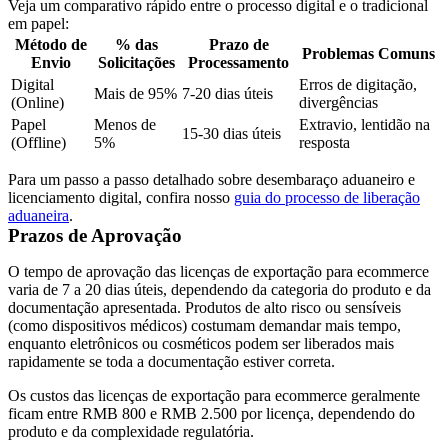
Veja um comparativo rápido entre o processo digital e o tradicional
em papel:
Método de
% das
Prazo de
Problemas Comuns
Envio
Solicitações
Processamento
Digital
Erros de digitação,
Mais de 95%
7-20 dias úteis
(Online)
divergências
Papel
Menos de
Extravio, lentidão na
15-30 dias úteis
(Offline)
5%
resposta
Para um passo a passo detalhado sobre desembaraço aduaneiro e
licenciamento digital, confira nosso
guia do processo de liberação
aduaneira
.
Prazos de Aprovação
O tempo de aprovação das licenças de exportação para ecommerce
varia de 7 a 20 dias úteis, dependendo da categoria do produto e da
documentação apresentada. Produtos de alto risco ou sensíveis
(como dispositivos médicos) costumam demandar mais tempo,
enquanto eletrônicos ou cosméticos podem ser liberados mais
rapidamente se toda a documentação estiver correta.
Os custos das licenças de exportação para ecommerce geralmente
ficam entre RMB 800 e RMB 2.500 por licença, dependendo do
produto e da complexidade regulatória.