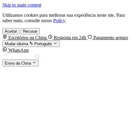
Skip to main content
Utilizamos cookies para melhorar sua experiência neste site. Para
saber mais, consulte nosso
Policy
.
Aceitar
Recusar
Escritórios na China
Resposta em 24h
Pagamento seguro
Mudar idioma
Português
WhatsApp
Sino Shipping
Envio da China
AGENCIAMENTO DE CARGA DA CHINA PARA
§01 · MODES &
O MUNDO
SERVICES
MODOS DE TRANSPORTE
Frete marítimo
FCL & LCL
Frete aéreo
Por kg & expresso
Frete ferroviário
China-Europa