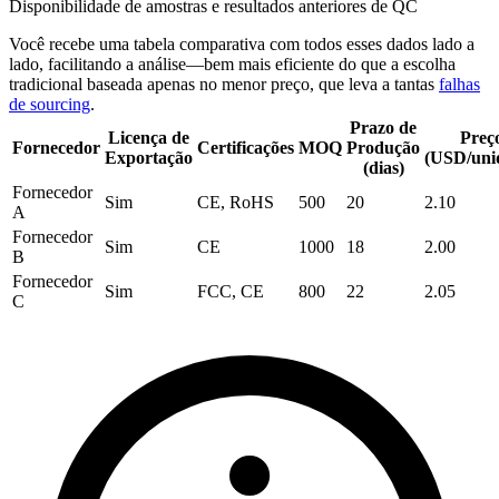
Disponibilidade de amostras e resultados anteriores de QC
Você recebe uma
tabela comparativa
com todos esses dados lado a
lado, facilitando a análise—bem mais eficiente do que a escolha
tradicional baseada apenas no menor preço, que leva a tantas
falhas
de sourcing
.
Prazo de
Licença de
Preç
Fornecedor
Certificações
MOQ
Produção
Exportação
(USD/uni
(dias)
Fornecedor
Sim
CE,
RoHS
500
20
2.10
A
Fornecedor
Sim
CE
1000
18
2.00
B
Fornecedor
Sim
FCC
, CE
800
22
2.05
C