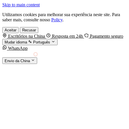
Skip to main content
Utilizamos cookies para melhorar sua experiência neste site. Para
saber mais, consulte nosso
Policy
.
Aceitar
Recusar
Escritórios na China
Resposta em 24h
Pagamento seguro
Mudar idioma
Português
WhatsApp
Sino Shipping
Envio da China
AGENCIAMENTO DE CARGA DA CHINA PARA
§01 · MODES &
O MUNDO
SERVICES
MODOS DE TRANSPORTE
Frete marítimo
FCL & LCL
Frete aéreo
Por kg & expresso
Frete ferroviário
China-Europa