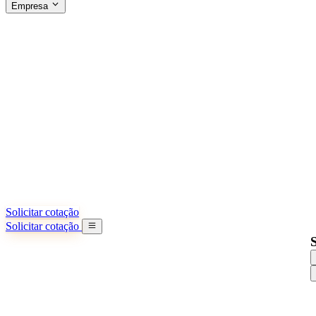
Empresa
SOBRE A SINO SHIPPING
§04 · ABOUT US
Sobre nós
Saiba mais sobre nossa missão
Casos de sucesso
Conquistas e lições reais de importadores
Escritórios na China
9 cidades: HK, Guangzhou, Shanghai...
Nossa equipe
Conheça nossa equipe na China
Nossa história
De startup a parceiro global
Solicitar cotação
Solicitar cotação