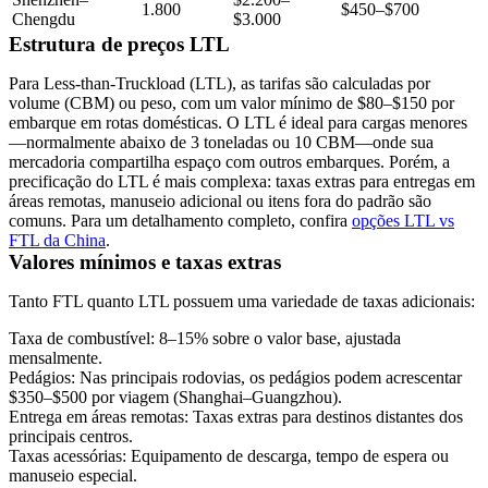
1.800
$450–$700
Chengdu
$3.000
Estrutura de preços LTL
Para
Less-than-Truckload (LTL)
, as tarifas são calculadas por
volume (
CBM
) ou peso, com um
valor mínimo de $80–$150 por
embarque
em rotas domésticas. O LTL é ideal para cargas menores
—normalmente abaixo de 3 toneladas ou 10 CBM—onde sua
mercadoria compartilha espaço com outros embarques. Porém, a
precificação do LTL é mais complexa: taxas extras para entregas em
áreas remotas, manuseio adicional ou itens fora do padrão são
comuns. Para um detalhamento completo, confira
opções LTL vs
FTL da China
.
Valores mínimos e taxas extras
Tanto FTL quanto LTL possuem uma variedade de taxas adicionais:
Taxa de combustível:
8–15% sobre o valor base, ajustada
mensalmente.
Pedágios:
Nas principais rodovias, os pedágios podem acrescentar
$350–$500 por viagem (Shanghai–Guangzhou).
Entrega em áreas remotas:
Taxas extras para destinos distantes dos
principais centros.
Taxas acessórias:
Equipamento de descarga, tempo de espera ou
manuseio especial.