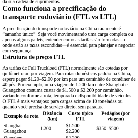
da sua cadeia de suprimentos.
Como funciona a precificação do
transporte rodoviário (FTL vs LTL)
A precificação do transporte rodoviário na China raramente é
“tamanho único”. Seja você movimentando uma carga completa ou
apenas alguns pallets, entender como as tarifas são formadas—e
onde estão as taxas escondidas—é essencial para planejar e negociar
com segurança.
Estrutura de preços FTL
As tarifas de
Full Truckload (FTL)
normalmente são cotadas por
quilômetro ou por viagem. Para rotas domésticas padrão na China,
espere pagar
$1,20–$2,00 por km
para um caminhão de contêiner de
40 pés. Por exemplo, uma viagem de 1.200 km entre Shanghai e
Guangzhou costuma custar de $1.500 a $2.200 por caminhão,
variando conforme a rota, temporada e disponibilidade de veículos.
O FTL é mais vantajoso para cargas acima de 10 toneladas ou
quando você precisa de serviço direto, sem paradas.
Distância
Custo típico
Pedágios (por
Exemplo de rota
(km)
FTL
viagem)
Shanghai–
$1.500–
1.200
$350–$500
Guangzhou
$2.200
Shenzhen–
$2.200–