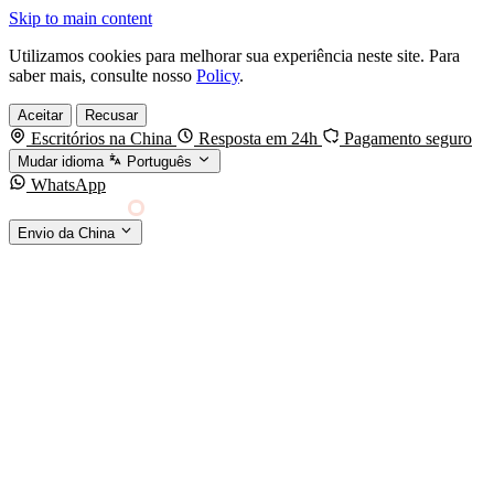
Skip to main content
Utilizamos cookies para melhorar sua experiência neste site. Para
saber mais, consulte nosso
Policy
.
Aceitar
Recusar
Escritórios na China
Resposta em 24h
Pagamento seguro
Mudar idioma
Português
WhatsApp
Sino Shipping
Envio da China
AGENCIAMENTO DE CARGA DA CHINA PARA
§01 · MODES &
O MUNDO
SERVICES
MODOS DE TRANSPORTE
Frete marítimo
FCL & LCL
Frete aéreo
Por kg & expresso
Frete ferroviário
China-Europa