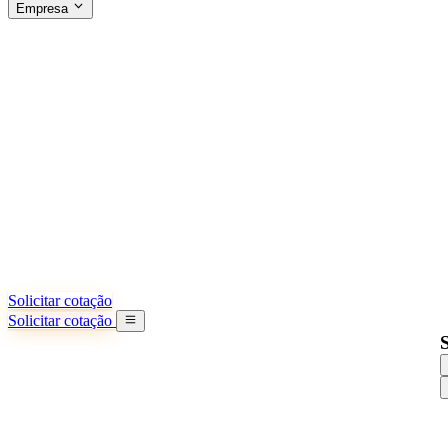
Empresa
SOBRE A SINO SHIPPING
§04 · ABOUT US
Sobre nós
Saiba mais sobre nossa missão
Casos de sucesso
Conquistas e lições reais de importadores
Escritórios na China
9 cidades: HK, Guangzhou, Shanghai...
Nossa equipe
Conheça nossa equipe na China
Nossa história
De startup a parceiro global
Solicitar cotação
Solicitar cotação