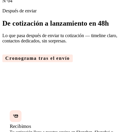
N°04
Después de enviar
De cotización a
lanzamiento en 48h
Lo que pasa después de enviar tu cotización — timeline claro,
contactos dedicados, sin sorpresas.
Cronograma tras el envío
Cuatro momentos. Cada uno envía un entregable claro a tu bandeja.
Paso 01
MIN 5
Recibimos