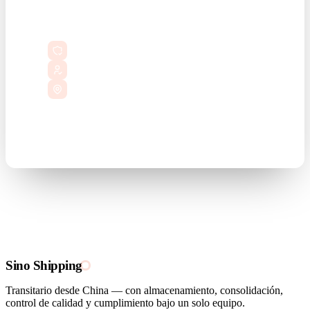
Lo que obtienes
Precios transparentes — sin cargos ocultos
Un contacto nombrado, informado sobre tu envío
Hong Kong HQ + 7 oficinas en China
Sin bots. Sin call-center. Una persona real.
Sino Shipping
Transitario desde China — con almacenamiento, consolidación,
control de calidad y cumplimiento bajo un solo equipo.