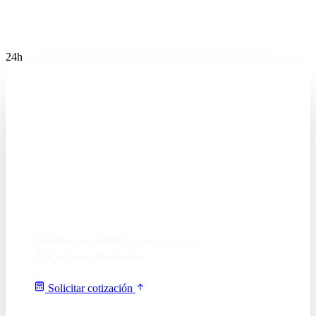
24h
N°08
¿Aún leyendo?
Dos minutos para tu
primera cotización.
Sin compromiso, sin spam — solo una cotización
detallada y un contacto dedicado en 24h.
24h
08
Respuesta
Oficinas en China
16
Contactos nombrados
O escribir por WhatsApp
Solicitar cotización