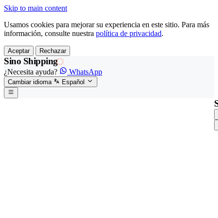
Skip to main content
Usamos cookies para mejorar su experiencia en este sitio. Para más
información, consulte nuestra
política de privacidad
.
Aceptar
Rechazar
Sino Shipping
¿Necesita ayuda?
WhatsApp
Cambiar idioma
Español