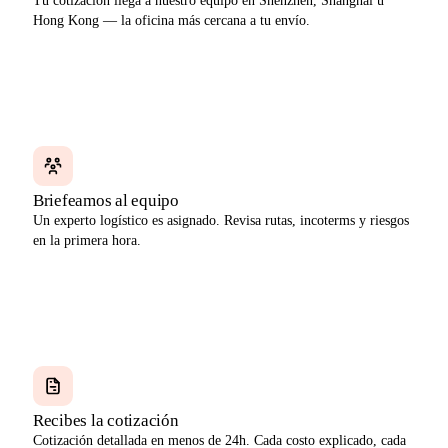
Tu cotización llega a nuestro equipo en Shenzhen, Shanghai u
Hong Kong — la oficina más cercana a tu envío.
Paso 02
HOUR 1
Briefeamos al equipo
Un experto logístico es asignado. Revisa rutas, incoterms y riesgos
en la primera hora.
Paso 03
DAY 1
Recibes la cotización
Cotización detallada en menos de 24h. Cada costo explicado, cada