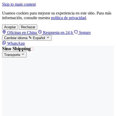
Skip to main content
Usamos cookies para mejorar su experiencia en este sitio. Para más
información, consulte nuestra
política de privacidad
.
Aceptar
Rechazar
Oficinas en China
Respuesta en 24 h
Seguro
Cambiar idioma
Español
WhatsApp
Sino Shipping
Transporte
FORWARDING DESDE CHINA HACIA EL
§01 · MODES &
MUNDO
SERVICES
TRANSPORTE
Carga marítima
FCL, LCL y reefer
Carga aérea
Servicio · por kg y express
Carga ferroviaria
China–Europa por tren