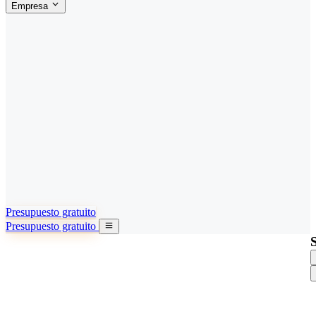
Empresa
ACERCA DE SINO SHIPPING
§04 · ABOUT US
Acerca de nosotros
Conozca más sobre nuestra misión
Casos de éxito
Logros y lecciones reales de importadores
Oficinas en China
9 ciudades: HK, Guangzhou, Shanghai…
Equipo
Conozca a nuestro equipo en China
Nuestra historia
De startup a socio global
Presupuesto gratuito
Presupuesto gratuito