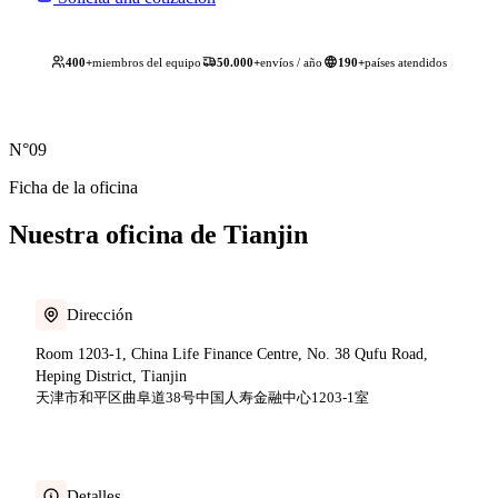
400+
miembros del equipo
50.000+
envíos / año
190+
países atendidos
N°09
Ficha de la oficina
Nuestra oficina de
Tianjin
Dirección
Room 1203-1, China Life Finance Centre, No. 38 Qufu Road,
Heping District, Tianjin
天津市和平区曲阜道38号中国人寿金融中心1203-1室
Detalles