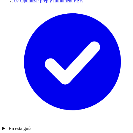
07
Optimizar prep y fulfillment FBA
En esta guía