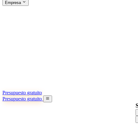
Empresa
ACERCA DE SINO SHIPPING
§04 · ABOUT US
Acerca de nosotros
Conozca más sobre nuestra misión
Casos de éxito
Logros y lecciones reales de importadores
Oficinas en China
9 ciudades: HK, Guangzhou, Shanghai…
Equipo
Conozca a nuestro equipo en China
Nuestra historia
De startup a socio global
Presupuesto gratuito
Presupuesto gratuito