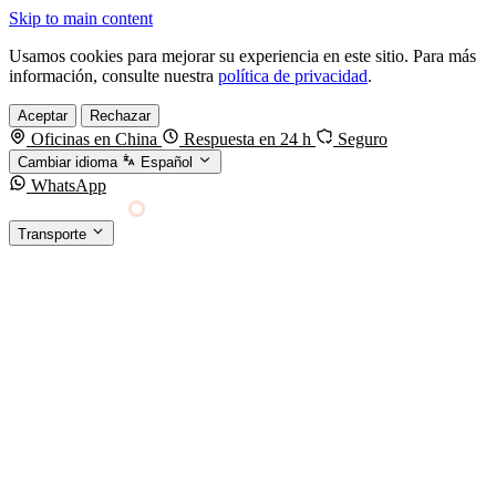
Skip to main content
Usamos cookies para mejorar su experiencia en este sitio. Para más
información, consulte nuestra
política de privacidad
.
Aceptar
Rechazar
Oficinas en China
Respuesta en 24 h
Seguro
Cambiar idioma
Español
WhatsApp
Sino Shipping
Transporte
FORWARDING DESDE CHINA HACIA EL
§01 · MODES &
MUNDO
SERVICES
TRANSPORTE
Carga marítima
FCL, LCL y reefer
Carga aérea
Servicio · por kg y express
Carga ferroviaria
China–Europa por tren