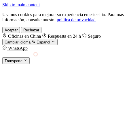
Skip to main content
Usamos cookies para mejorar su experiencia en este sitio. Para más
información, consulte nuestra
política de privacidad
.
Aceptar
Rechazar
Oficinas en China
Respuesta en 24 h
Seguro
Cambiar idioma
Español
WhatsApp
Sino Shipping
Transporte
FORWARDING DESDE CHINA HACIA EL
§01 · MODES &
MUNDO
SERVICES
TRANSPORTE
Carga marítima
FCL, LCL y reefer
Carga aérea
Servicio · por kg y express
Carga ferroviaria
China–Europa por tren