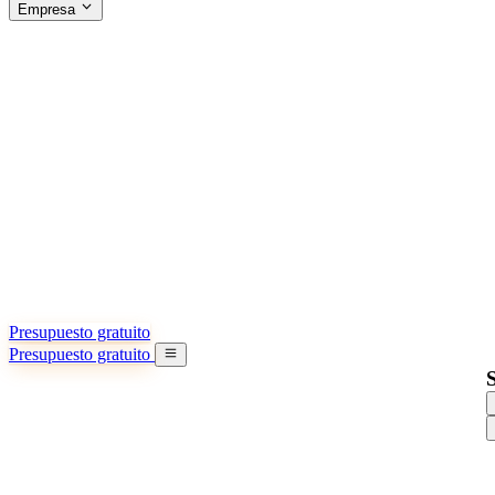
Empresa
ACERCA DE SINO SHIPPING
§04 · ABOUT US
Acerca de nosotros
Conozca más sobre nuestra misión
Casos de éxito
Logros y lecciones reales de importadores
Oficinas en China
9 ciudades: HK, Guangzhou, Shanghai…
Equipo
Conozca a nuestro equipo en China
Nuestra historia
De startup a socio global
Presupuesto gratuito
Presupuesto gratuito