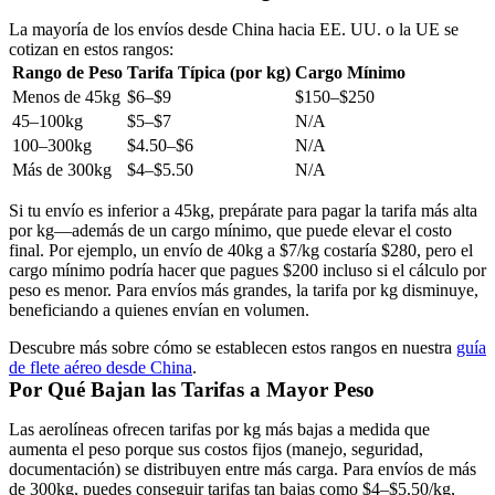
La mayoría de los envíos desde China hacia EE. UU. o la UE se
cotizan en estos rangos:
Rango de Peso
Tarifa Típica (por kg)
Cargo Mínimo
Menos de 45kg
$6–$9
$150–$250
45–100kg
$5–$7
N/A
100–300kg
$4.50–$6
N/A
Más de 300kg
$4–$5.50
N/A
Si tu envío es inferior a 45kg, prepárate para pagar la tarifa más alta
por kg—además de un cargo mínimo, que puede elevar el costo
final. Por ejemplo, un envío de 40kg a $7/kg costaría $280, pero el
cargo mínimo podría hacer que pagues $200 incluso si el cálculo por
peso es menor. Para envíos más grandes, la tarifa por kg disminuye,
beneficiando a quienes envían en volumen.
Descubre más sobre cómo se establecen estos rangos en nuestra
guía
de flete aéreo desde China
.
Por Qué Bajan las Tarifas a Mayor Peso
Las aerolíneas ofrecen tarifas por kg más bajas a medida que
aumenta el peso porque sus costos fijos (manejo, seguridad,
documentación) se distribuyen entre más carga. Para envíos de más
de 300kg, puedes conseguir tarifas tan bajas como $4–$5.50/kg,