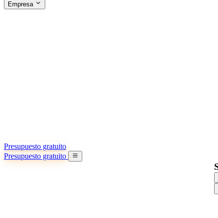
Empresa
ACERCA DE SINO SHIPPING
§04 · ABOUT US
Acerca de nosotros
Conozca más sobre nuestra misión
Casos de éxito
Logros y lecciones reales de importadores
Oficinas en China
9 ciudades: HK, Guangzhou, Shanghai…
Equipo
Conozca a nuestro equipo en China
Nuestra historia
De startup a socio global
Presupuesto gratuito
Presupuesto gratuito