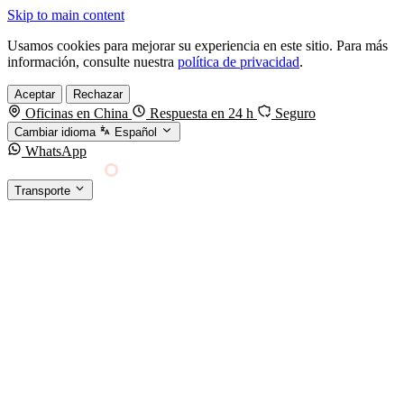
Skip to main content
Usamos cookies para mejorar su experiencia en este sitio. Para más
información, consulte nuestra
política de privacidad
.
Aceptar
Rechazar
Oficinas en China
Respuesta en 24 h
Seguro
Cambiar idioma
Español
WhatsApp
Sino Shipping
Transporte
FORWARDING DESDE CHINA HACIA EL
§01 · MODES &
MUNDO
SERVICES
TRANSPORTE
Carga marítima
FCL, LCL y reefer
Carga aérea
Servicio · por kg y express
Carga ferroviaria
China–Europa por tren