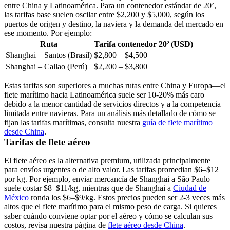
entre China y Latinoamérica. Para un contenedor estándar de 20’,
las tarifas base suelen oscilar entre
$2,200 y $5,000
, según los
puertos de origen y destino, la naviera y la demanda del mercado en
ese momento. Por ejemplo:
Ruta
Tarifa contenedor 20’ (USD)
Shanghai – Santos (Brasil)
$2,800 – $4,500
Shanghai – Callao (Perú)
$2,200 – $3,800
Estas tarifas son superiores a muchas rutas entre China y Europa—el
flete marítimo hacia Latinoamérica suele ser
10-20% más caro
debido a la menor cantidad de servicios directos y a la competencia
limitada entre navieras. Para un análisis más detallado de cómo se
fijan las tarifas marítimas, consulta nuestra
guía de flete marítimo
desde China
.
Tarifas de flete aéreo
El flete aéreo es la alternativa premium, utilizada principalmente
para envíos urgentes o de alto valor. Las tarifas promedian
$6–$12
por kg
. Por ejemplo, enviar mercancía de Shanghai a São Paulo
suele costar
$8–$11/kg
, mientras que de Shanghai a
Ciudad de
México
ronda los
$6–$9/kg
. Estos precios pueden ser
2-3 veces más
altos que el flete marítimo
para el mismo peso de carga. Si quieres
saber cuándo conviene optar por el aéreo y cómo se calculan sus
costos, revisa nuestra página de
flete aéreo desde China
.