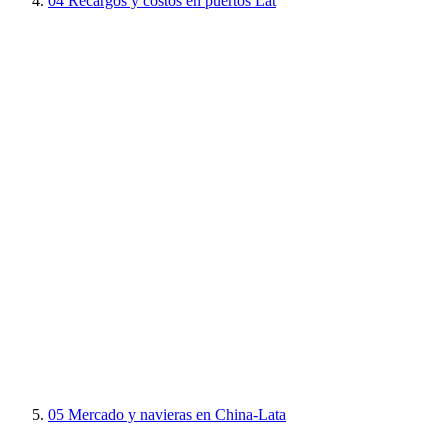
04
Recargos y costos en puertos Lat
05
Mercado y navieras en China-Lata