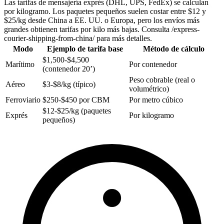
Las tarifas de mensajería exprés (DHL, UPS, FedEx) se calculan
por kilogramo. Los paquetes pequeños suelen costar entre $12 y
$25/kg desde China a EE. UU. o Europa, pero los envíos más
grandes obtienen tarifas por kilo más bajas. Consulta /express-
courier-shipping-from-china/ para más detalles.
Modo
Ejemplo de tarifa base
Método de cálculo
$1,500-$4,500
Marítimo
Por contenedor
(contenedor 20’)
Peso cobrable (real o
Aéreo
$3-$8/kg (típico)
volumétrico)
Ferroviario
$250-$450 por CBM
Por metro cúbico
$12-$25/kg (paquetes
Exprés
Por kilogramo
pequeños)