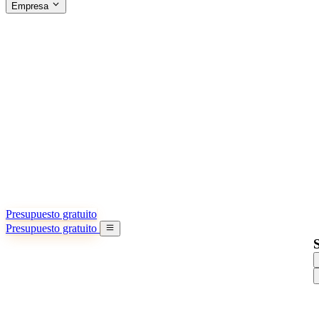
Empresa
ACERCA DE SINO SHIPPING
§04 · ABOUT US
Acerca de nosotros
Conozca más sobre nuestra misión
Casos de éxito
Logros y lecciones reales de importadores
Oficinas en China
9 ciudades: HK, Guangzhou, Shanghai…
Equipo
Conozca a nuestro equipo en China
Nuestra historia
De startup a socio global
Presupuesto gratuito
Presupuesto gratuito