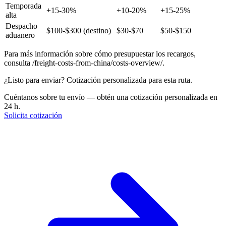
Temporada
+15-30%
+10-20%
+15-25%
alta
Despacho
$100-$300 (destino)
$30-$70
$50-$150
aduanero
Para más información sobre cómo presupuestar los recargos,
consulta /freight-costs-from-china/costs-overview/.
¿Listo para enviar? Cotización personalizada para esta ruta.
Cuéntanos sobre tu envío — obtén una cotización personalizada en
24 h.
Solicita cotización