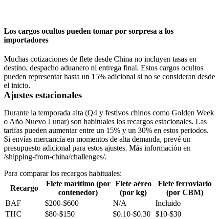
Los cargos ocultos pueden tomar por sorpresa a los
importadores
Muchas cotizaciones de flete desde China no incluyen tasas en
destino, despacho aduanero ni entrega final. Estos cargos ocultos
pueden representar hasta un 15% adicional si no se consideran desde
el inicio.
Ajustes estacionales
Durante la temporada alta (Q4 y festivos chinos como
Golden Week
o Año Nuevo Lunar) son habituales los recargos estacionales. Las
tarifas pueden aumentar entre un 15% y un 30% en estos periodos.
Si envías mercancía en momentos de alta demanda, prevé un
presupuesto adicional para estos ajustes. Más información en
/shipping-from-china/challenges/.
Para comparar los recargos habituales:
Flete marítimo (por
Flete aéreo
Flete ferroviario
Recargo
contenedor)
(por kg)
(por CBM)
BAF
$200-$600
N/A
Incluido
THC
$80-$150
$0.10-$0.30
$10-$30