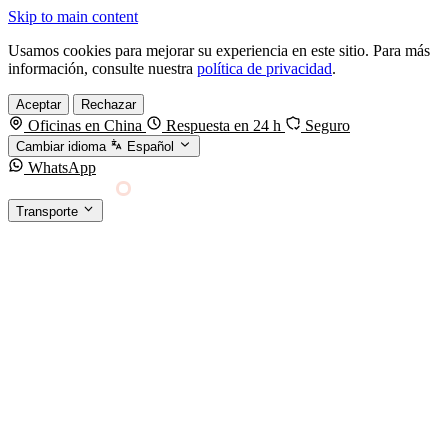
Skip to main content
Usamos cookies para mejorar su experiencia en este sitio. Para más
información, consulte nuestra
política de privacidad
.
Aceptar
Rechazar
Oficinas en China
Respuesta en 24 h
Seguro
Cambiar idioma
Español
WhatsApp
Sino Shipping
Transporte
FORWARDING DESDE CHINA HACIA EL
§01 · MODES &
MUNDO
SERVICES
TRANSPORTE
Carga marítima
FCL, LCL y reefer
Carga aérea
Servicio · por kg y express
Carga ferroviaria
China–Europa por tren