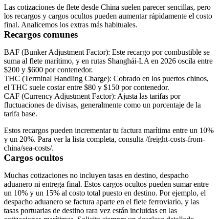
Las cotizaciones de flete desde China suelen parecer sencillas, pero
los recargos y cargos ocultos pueden aumentar rápidamente el costo
final. Analicemos los extras más habituales.
Recargos comunes
BAF (Bunker Adjustment Factor):
Este recargo por combustible se
suma al flete marítimo, y en rutas Shanghái-LA en 2026 oscila entre
$200 y $600 por contenedor.
THC
(Terminal Handling Charge):
Cobrado en los puertos chinos,
el THC suele costar entre $80 y $150 por contenedor.
CAF
(Currency Adjustment Factor):
Ajusta las tarifas por
fluctuaciones de divisas, generalmente como un porcentaje de la
tarifa base.
Estos recargos pueden incrementar tu factura marítima entre un 10%
y un 20%. Para ver la lista completa, consulta /freight-costs-from-
china/sea-costs/.
Cargos ocultos
Muchas cotizaciones no incluyen tasas en destino, despacho
aduanero ni entrega final. Estos cargos ocultos pueden sumar entre
un 10% y un 15% al costo total puesto en destino. Por ejemplo, el
despacho aduanero se factura aparte en el flete ferroviario, y las
tasas portuarias de destino rara vez están incluidas en las