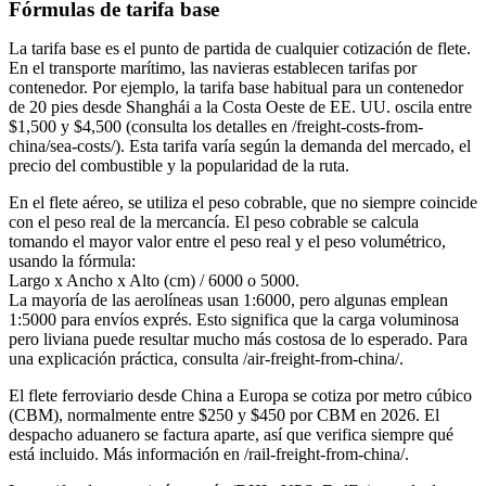
Fórmulas de tarifa base
La tarifa base es el punto de partida de cualquier cotización de flete.
En el transporte marítimo, las navieras establecen tarifas por
contenedor. Por ejemplo, la tarifa base habitual para un contenedor
de 20 pies desde Shanghái a la Costa Oeste de EE. UU. oscila entre
$1,500 y $4,500 (consulta los detalles en /freight-costs-from-
china/sea-costs/). Esta tarifa varía según la demanda del mercado, el
precio del combustible y la popularidad de la ruta.
En el flete aéreo, se utiliza el peso cobrable, que no siempre coincide
con el peso real de la mercancía. El peso cobrable se calcula
tomando el mayor valor entre el peso real y el peso volumétrico,
usando la fórmula:
Largo x Ancho x Alto (cm) / 6000 o 5000
.
La mayoría de las aerolíneas usan 1:6000, pero algunas emplean
1:5000 para envíos exprés. Esto significa que la carga voluminosa
pero liviana puede resultar mucho más costosa de lo esperado. Para
una explicación práctica, consulta /air-freight-from-china/.
El flete ferroviario desde China a Europa se cotiza por metro cúbico
(
CBM
), normalmente entre $250 y $450 por CBM en 2026. El
despacho aduanero se factura aparte, así que verifica siempre qué
está incluido. Más información en /rail-freight-from-china/.