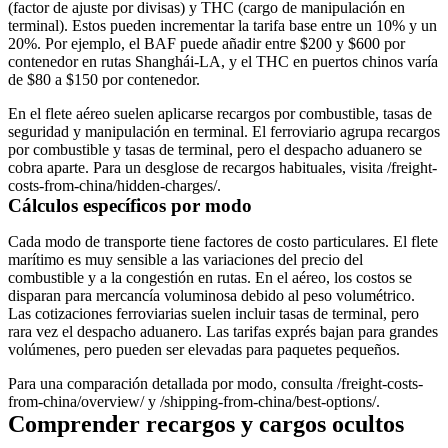
(factor de ajuste por divisas) y THC (cargo de manipulación en
terminal). Estos pueden incrementar la tarifa base entre un 10% y un
20%. Por ejemplo, el BAF puede añadir entre $200 y $600 por
contenedor en rutas Shanghái-LA, y el THC en puertos chinos varía
de $80 a $150 por contenedor.
En el flete aéreo suelen aplicarse recargos por combustible, tasas de
seguridad y manipulación en terminal. El ferroviario agrupa recargos
por combustible y tasas de terminal, pero el despacho aduanero se
cobra aparte. Para un desglose de recargos habituales, visita /freight-
costs-from-china/hidden-charges/.
Cálculos específicos por modo
Cada modo de transporte tiene factores de costo particulares. El flete
marítimo es muy sensible a las variaciones del precio del
combustible y a la congestión en rutas. En el aéreo, los costos se
disparan para mercancía voluminosa debido al peso volumétrico.
Las cotizaciones ferroviarias suelen incluir tasas de terminal, pero
rara vez el despacho aduanero. Las tarifas exprés bajan para grandes
volúmenes, pero pueden ser elevadas para paquetes pequeños.
Para una comparación detallada por modo, consulta /freight-costs-
from-china/overview/ y /shipping-from-china/best-options/.
Comprender recargos y cargos ocultos