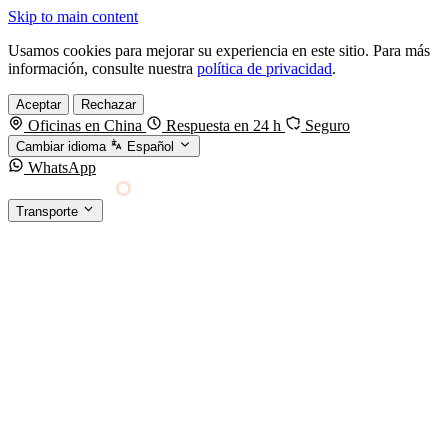
Skip to main content
Usamos cookies para mejorar su experiencia en este sitio. Para más
información, consulte nuestra
política de privacidad
.
Aceptar
Rechazar
Oficinas en China
Respuesta en 24 h
Seguro
Cambiar idioma
Español
WhatsApp
Sino Shipping
Transporte
FORWARDING DESDE CHINA HACIA EL
§01 · MODES &
MUNDO
SERVICES
TRANSPORTE
Carga marítima
FCL, LCL y reefer
Carga aérea
Servicio · por kg y express
Carga ferroviaria
China–Europa por tren