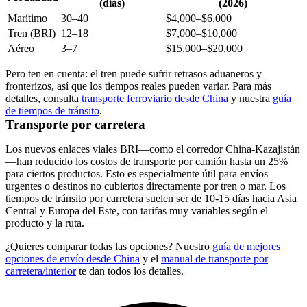
(días)
(2026)
Marítimo
30–40
$4,000–$6,000
Tren (BRI)
12–18
$7,000–$10,000
Aéreo
3–7
$15,000–$20,000
Pero ten en cuenta: el tren puede sufrir retrasos aduaneros y
fronterizos, así que los tiempos reales pueden variar. Para más
detalles, consulta
transporte ferroviario desde China
y nuestra
guía
de tiempos de tránsito
.
Transporte por carretera
Los nuevos enlaces viales BRI—como el corredor China-Kazajistán
—han reducido los costos de transporte por camión hasta un 25%
para ciertos productos. Esto es especialmente útil para envíos
urgentes o destinos no cubiertos directamente por tren o mar. Los
tiempos de tránsito por carretera suelen ser de 10-15 días hacia Asia
Central y Europa del Este, con tarifas muy variables según el
producto y la ruta.
¿Quieres comparar todas las opciones? Nuestro
guía de mejores
opciones de envío desde China
y el
manual de transporte por
carretera/interior
te dan todos los detalles.