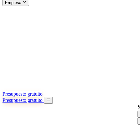
Empresa
ACERCA DE SINO SHIPPING
§04 · ABOUT US
Acerca de nosotros
Conozca más sobre nuestra misión
Casos de éxito
Logros y lecciones reales de importadores
Oficinas en China
9 ciudades: HK, Guangzhou, Shanghai…
Equipo
Conozca a nuestro equipo en China
Nuestra historia
De startup a socio global
Presupuesto gratuito
Presupuesto gratuito