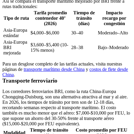
Así se compara el transporte marítimo mejorado por BRI frente a
rutas tradicionales:
Tarifa promedio
Tiempo de
Impacto
Tipo de ruta
contenedor 40’
tránsito
recargo por
(2026)
(días)
congestión
Asia-Europa
$4,000–$6,000
30–40
Moderado–Alto
estándar
Asia-Europa
$3,600–$5,400 (10-
BRI
28–38
Bajo–Moderado
15% menos)
mejorada
Para un desglose completo de las tarifas actuales, visita nuestras
páginas de
transporte marítimo desde China
y
costos de flete desde
China
.
Transporte ferroviario
Los corredores ferroviarios BRI, como la ruta China-Europa
Chongqing-Duisburg, son una alternativa atractiva al mar y al aire.
En 2026, los tiempos de tránsito por tren son de 12-18 días,
recortando semanas respecto al transporte marítimo. El costo
también es mucho menor que el aéreo: $7,000-$10,000 por FEU, lo
que supone un ahorro del 30-50% frente al transporte aéreo
($15,000-$20,000 por FEU equivalente).
Tiempo de tránsito
Costo promedio por FEU
Modalidad