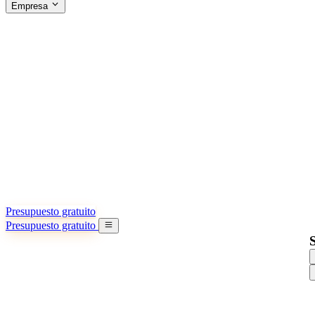
Empresa
ACERCA DE SINO SHIPPING
§04 · ABOUT US
Acerca de nosotros
Conozca más sobre nuestra misión
Casos de éxito
Logros y lecciones reales de importadores
Oficinas en China
9 ciudades: HK, Guangzhou, Shanghai…
Equipo
Conozca a nuestro equipo en China
Nuestra historia
De startup a socio global
Presupuesto gratuito
Presupuesto gratuito