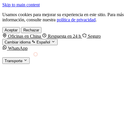
Skip to main content
Usamos cookies para mejorar su experiencia en este sitio. Para más
información, consulte nuestra
política de privacidad
.
Aceptar
Rechazar
Oficinas en China
Respuesta en 24 h
Seguro
Cambiar idioma
Español
WhatsApp
Sino Shipping
Transporte
FORWARDING DESDE CHINA HACIA EL
§01 · MODES &
MUNDO
SERVICES
TRANSPORTE
Carga marítima
FCL, LCL y reefer
Carga aérea
Servicio · por kg y express
Carga ferroviaria
China–Europa por tren