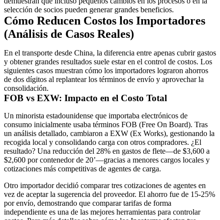
demuestran que incluso pequeños cambios en los procesos o en la
selección de socios pueden generar grandes beneficios.
Cómo Reducen Costos los Importadores
(Análisis de Casos Reales)
En el transporte desde China, la diferencia entre apenas cubrir gastos
y obtener grandes resultados suele estar en el control de costos. Los
siguientes casos muestran cómo los importadores lograron ahorros
de dos dígitos al replantear los términos de envío y aprovechar la
consolidación.
FOB vs EXW: Impacto en el Costo Total
Un minorista estadounidense que importaba electrónicos de
consumo inicialmente usaba términos
FOB
(Free On Board)
. Tras
un análisis detallado, cambiaron a
EXW
(Ex Works)
, gestionando la
recogida local y consolidando carga con otros compradores. ¿El
resultado? Una
reducción del 28% en gastos de flete
—de $3,600 a
$2,600 por contenedor de 20’—gracias a menores cargos locales y
cotizaciones más competitivas de agentes de carga.
Otro importador decidió comparar tres cotizaciones de agentes en
vez de aceptar la sugerencia del proveedor. El ahorro fue de
15-25%
por envío, demostrando que comparar tarifas de forma
independiente es una de las mejores herramientas para controlar