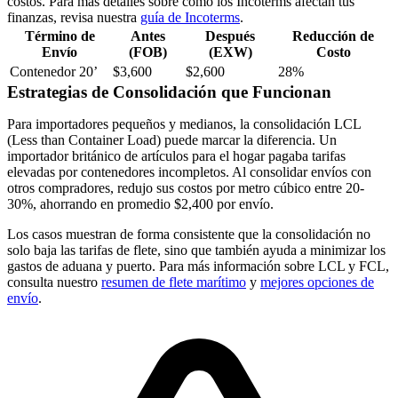
costos. Para más detalles sobre cómo los
Incoterms
afectan tus
finanzas, revisa nuestra
guía de Incoterms
.
Término de
Antes
Después
Reducción de
Envío
(FOB)
(EXW)
Costo
Contenedor 20’
$3,600
$2,600
28%
Estrategias de Consolidación que Funcionan
Para importadores pequeños y medianos, la
consolidación LCL
(Less than Container Load)
puede marcar la diferencia. Un
importador británico de artículos para el hogar pagaba tarifas
elevadas por contenedores incompletos. Al consolidar envíos con
otros compradores, redujo sus costos por metro cúbico entre
20-
30%
, ahorrando en promedio
$2,400 por envío
.
Los casos muestran de forma consistente que la consolidación no
solo baja las tarifas de flete, sino que también ayuda a minimizar los
gastos de aduana y puerto. Para más información sobre LCL y
FCL
,
consulta nuestro
resumen de flete marítimo
y
mejores opciones de
envío
.