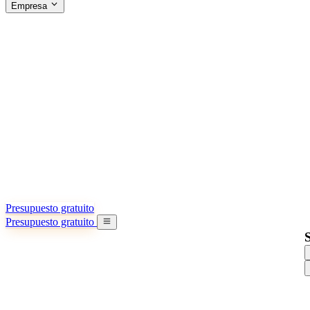
Empresa
ACERCA DE SINO SHIPPING
§04 · ABOUT US
Acerca de nosotros
Conozca más sobre nuestra misión
Casos de éxito
Logros y lecciones reales de importadores
Oficinas en China
9 ciudades: HK, Guangzhou, Shanghai…
Equipo
Conozca a nuestro equipo en China
Nuestra historia
De startup a socio global
Presupuesto gratuito
Presupuesto gratuito