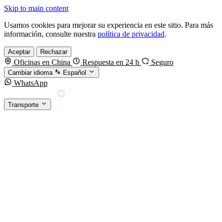
Skip to main content
Usamos cookies para mejorar su experiencia en este sitio. Para más
información, consulte nuestra
política de privacidad
.
Aceptar
Rechazar
Oficinas en China
Respuesta en 24 h
Seguro
Cambiar idioma
Español
WhatsApp
Sino Shipping
Transporte
FORWARDING DESDE CHINA HACIA EL
§01 · MODES &
MUNDO
SERVICES
TRANSPORTE
Carga marítima
FCL, LCL y reefer
Carga aérea
Servicio · por kg y express
Carga ferroviaria
China–Europa por tren