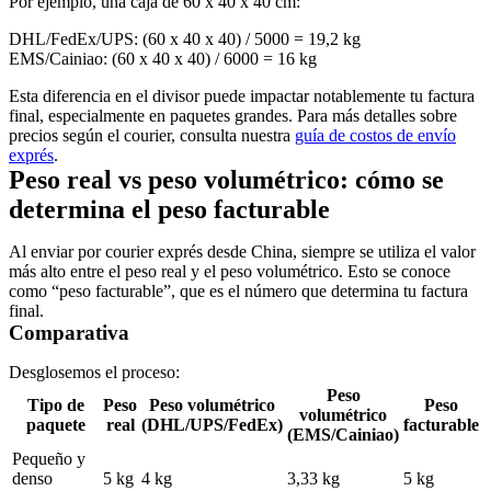
Por ejemplo, una caja de 60 x 40 x 40 cm:
DHL/FedEx/UPS: (60 x 40 x 40) / 5000 = 19,2 kg
EMS/Cainiao: (60 x 40 x 40) / 6000 = 16 kg
Esta diferencia en el divisor puede impactar notablemente tu factura
final, especialmente en paquetes grandes. Para más detalles sobre
precios según el courier, consulta nuestra
guía de costos de envío
exprés
.
Peso real vs peso volumétrico: cómo se
determina el peso facturable
Al enviar por courier exprés desde China, siempre se utiliza el valor
más alto entre el peso real y el peso volumétrico. Esto se conoce
como “peso facturable”, que es el número que determina tu factura
final.
Comparativa
Desglosemos el proceso:
Peso
Tipo de
Peso
Peso volumétrico
Peso
volumétrico
paquete
real
(DHL/UPS/FedEx)
facturable
(EMS/Cainiao)
Pequeño y
denso
5 kg
4 kg
3,33 kg
5 kg