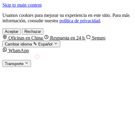
Skip to main content
Usamos cookies para mejorar su experiencia en este sitio. Para más
información, consulte nuestra
política de privacidad
.
Aceptar
Rechazar
Oficinas en China
Respuesta en 24 h
Seguro
Cambiar idioma
Español
WhatsApp
Sino Shipping
Transporte
FORWARDING DESDE CHINA HACIA EL
§01 · MODES &
MUNDO
SERVICES
TRANSPORTE
Carga marítima
FCL, LCL y reefer
Carga aérea
Servicio · por kg y express
Carga ferroviaria
China–Europa por tren