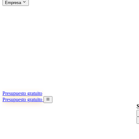
Empresa
ACERCA DE SINO SHIPPING
§04 · ABOUT US
Acerca de nosotros
Conozca más sobre nuestra misión
Casos de éxito
Logros y lecciones reales de importadores
Oficinas en China
9 ciudades: HK, Guangzhou, Shanghai…
Equipo
Conozca a nuestro equipo en China
Nuestra historia
De startup a socio global
Presupuesto gratuito
Presupuesto gratuito