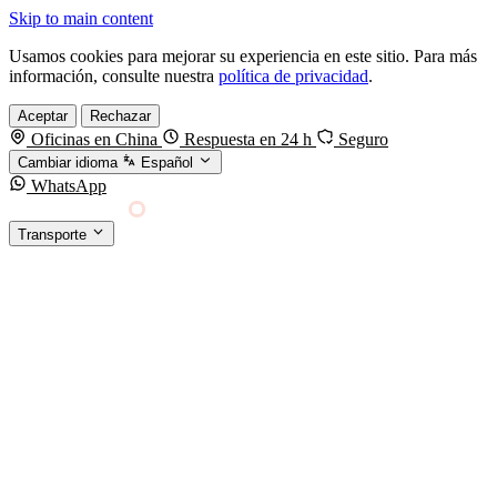
Skip to main content
Usamos cookies para mejorar su experiencia en este sitio. Para más
información, consulte nuestra
política de privacidad
.
Aceptar
Rechazar
Oficinas en China
Respuesta en 24 h
Seguro
Cambiar idioma
Español
WhatsApp
Sino Shipping
Transporte
FORWARDING DESDE CHINA HACIA EL
§01 · MODES &
MUNDO
SERVICES
TRANSPORTE
Carga marítima
FCL, LCL y reefer
Carga aérea
Servicio · por kg y express
Carga ferroviaria
China–Europa por tren