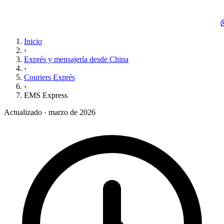
Inicio
›
Exprés y mensajería desde China
›
Couriers Exprés
›
EMS Express
Actualizado · marzo de 2026