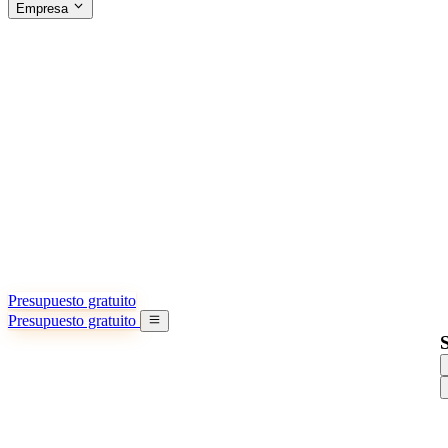
Empresa
ACERCA DE SINO SHIPPING
§04 · ABOUT US
Acerca de nosotros
Conozca más sobre nuestra misión
Casos de éxito
Logros y lecciones reales de importadores
Oficinas en China
9 ciudades: HK, Guangzhou, Shanghai…
Equipo
Conozca a nuestro equipo en China
Nuestra historia
De startup a socio global
Presupuesto gratuito
Presupuesto gratuito