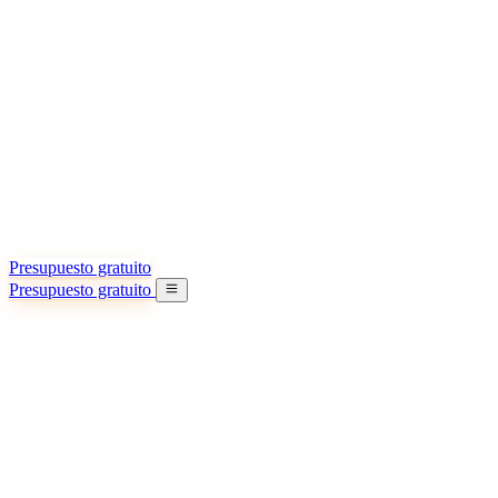
Acerca de nosotros
Conozca más sobre nuestra misión
Casos de éxito
Logros y lecciones reales de importadores
Oficinas en China
9 ciudades: HK, Guangzhou, Shanghai…
Equipo
Conozca a nuestro equipo en China
Nuestra historia
De startup a socio global
Presupuesto gratuito
Presupuesto gratuito