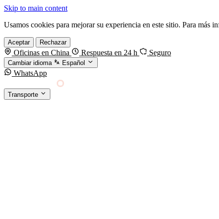
Skip to main content
Usamos cookies para mejorar su experiencia en este sitio. Para más i
Aceptar
Rechazar
Oficinas en China
Respuesta en 24 h
Seguro
Cambiar idioma
Español
WhatsApp
Sino Shipping
Transporte
FORWARDING DESDE CHINA HACIA EL MUNDO
TRANSPORTE
Carga marítima
FCL, LCL y reefer
Carga aérea
Servicio · por kg y express
Carga ferroviaria
China–Europa por tren
Entrega express
DHL, FedEx, UPS — pequeños paquetes