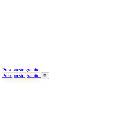
Acerca de nosotros
Conozca más sobre nuestra misión
Casos de éxito
Logros y lecciones reales de importadores
Oficinas en China
9 ciudades: HK, Guangzhou, Shanghai…
Equipo
Conozca a nuestro equipo en China
Nuestra historia
De startup a socio global
Presupuesto gratuito
Presupuesto gratuito