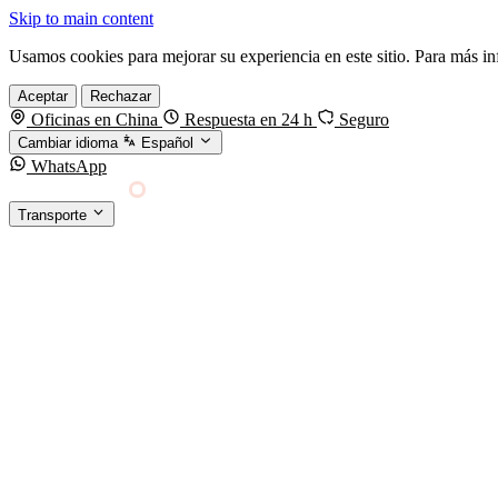
Skip to main content
Usamos cookies para mejorar su experiencia en este sitio. Para más i
Aceptar
Rechazar
Oficinas en China
Respuesta en 24 h
Seguro
Cambiar idioma
Español
WhatsApp
Sino Shipping
Transporte
FORWARDING DESDE CHINA HACIA EL MUNDO
TRANSPORTE
Carga marítima
FCL, LCL y reefer
Carga aérea
Servicio · por kg y express
Carga ferroviaria
China–Europa por tren
Entrega express
DHL, FedEx, UPS — pequeños paquetes