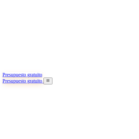
Acerca de nosotros
Conozca más sobre nuestra misión
Casos de éxito
Logros y lecciones reales de importadores
Oficinas en China
9 ciudades: HK, Guangzhou, Shanghai…
Equipo
Conozca a nuestro equipo en China
Nuestra historia
De startup a socio global
Presupuesto gratuito
Presupuesto gratuito