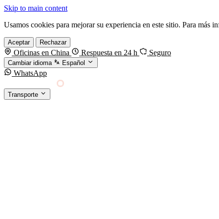
Skip to main content
Usamos cookies para mejorar su experiencia en este sitio. Para más i
Aceptar
Rechazar
Oficinas en China
Respuesta en 24 h
Seguro
Cambiar idioma
Español
WhatsApp
Sino Shipping
Transporte
FORWARDING DESDE CHINA HACIA EL MUNDO
TRANSPORTE
Carga marítima
FCL, LCL y reefer
Carga aérea
Servicio · por kg y express
Carga ferroviaria
China–Europa por tren
Entrega express
DHL, FedEx, UPS — pequeños paquetes