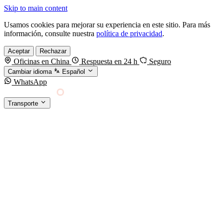
Skip to main content
Usamos cookies para mejorar su experiencia en este sitio. Para más
información, consulte nuestra
política de privacidad
.
Aceptar
Rechazar
Oficinas en China
Respuesta en 24 h
Seguro
Cambiar idioma
Español
WhatsApp
Sino Shipping
Transporte
FORWARDING DESDE CHINA HACIA EL
§01 · MODES &
MUNDO
SERVICES
TRANSPORTE
Carga marítima
FCL, LCL y reefer
Carga aérea
Servicio · por kg y express
Carga ferroviaria
China–Europa por tren