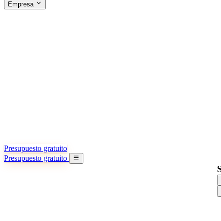
Empresa
ACERCA DE SINO SHIPPING
§04 · ABOUT US
Acerca de nosotros
Conozca más sobre nuestra misión
Casos de éxito
Logros y lecciones reales de importadores
Oficinas en China
9 ciudades: HK, Guangzhou, Shanghai…
Equipo
Conozca a nuestro equipo en China
Nuestra historia
De startup a socio global
Presupuesto gratuito
Presupuesto gratuito