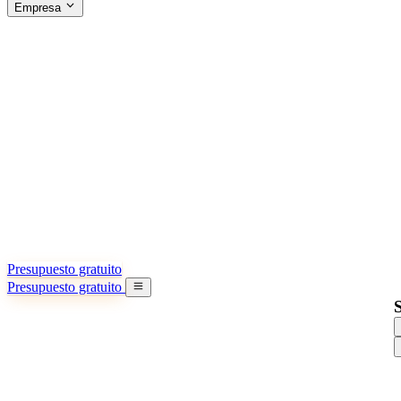
Empresa
ACERCA DE SINO SHIPPING
§04 · ABOUT US
Acerca de nosotros
Conozca más sobre nuestra misión
Casos de éxito
Logros y lecciones reales de importadores
Oficinas en China
9 ciudades: HK, Guangzhou, Shanghai…
Equipo
Conozca a nuestro equipo en China
Nuestra historia
De startup a socio global
Presupuesto gratuito
Presupuesto gratuito