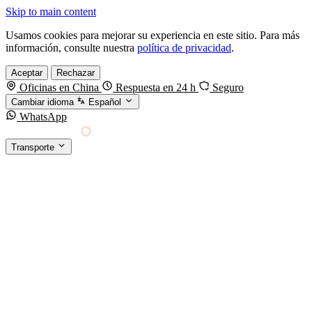
Skip to main content
Usamos cookies para mejorar su experiencia en este sitio. Para más
información, consulte nuestra
política de privacidad
.
Aceptar
Rechazar
Oficinas en China
Respuesta en 24 h
Seguro
Cambiar idioma
Español
WhatsApp
Sino Shipping
Transporte
FORWARDING DESDE CHINA HACIA EL
§01 · MODES &
MUNDO
SERVICES
TRANSPORTE
Carga marítima
FCL, LCL y reefer
Carga aérea
Servicio · por kg y express
Carga ferroviaria
China–Europa por tren