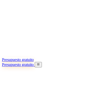
Acerca de nosotros
Conozca más sobre nuestra misión
Casos de éxito
Logros y lecciones reales de importadores
Oficinas en China
9 ciudades: HK, Guangzhou, Shanghai…
Equipo
Conozca a nuestro equipo en China
Nuestra historia
De startup a socio global
Presupuesto gratuito
Presupuesto gratuito