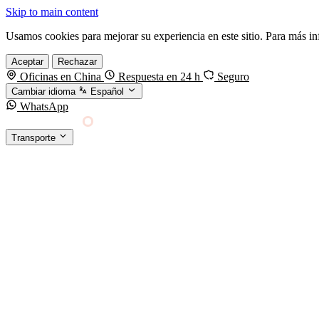
Skip to main content
Usamos cookies para mejorar su experiencia en este sitio. Para más i
Aceptar
Rechazar
Oficinas en China
Respuesta en 24 h
Seguro
Cambiar idioma
Español
WhatsApp
Sino Shipping
Transporte
FORWARDING DESDE CHINA HACIA EL MUNDO
TRANSPORTE
Carga marítima
FCL, LCL y reefer
Carga aérea
Servicio · por kg y express
Carga ferroviaria
China–Europa por tren
Entrega express
DHL, FedEx, UPS — pequeños paquetes