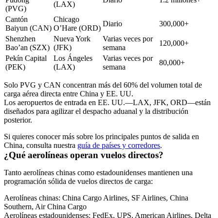
(LAX)
(PVG)
Cantón
Chicago
Diario
300,000+
Baiyun (CAN)
O’Hare (ORD)
Shenzhen
Nueva York
Varias veces por
120,000+
Bao’an (SZX)
(JFK)
semana
Pekín Capital
Los Ángeles
Varias veces por
80,000+
(PEK)
(LAX)
semana
Solo PVG y CAN concentran más del 60% del volumen total de
carga aérea directa entre China y EE. UU.
Los aeropuertos de entrada en EE. UU.—LAX, JFK, ORD—están
diseñados para agilizar el despacho aduanal y la distribución
posterior.
Si quieres conocer más sobre los principales puntos de salida en
China, consulta nuestra
guía de países y corredores
.
¿Qué aerolíneas operan vuelos directos?
Tanto aerolíneas chinas como estadounidenses mantienen una
programación sólida de vuelos directos de carga:
Aerolíneas chinas:
China Cargo Airlines, SF Airlines, China
Southern, Air China Cargo
Aerolíneas estadounidenses:
FedEx, UPS, American Airlines, Delta