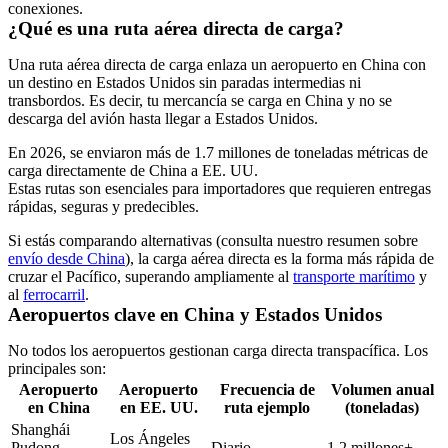
conexiones.
¿Qué es una ruta aérea directa de carga?
Una ruta aérea directa de carga enlaza un aeropuerto en China con
un destino en Estados Unidos sin paradas intermedias ni
transbordos. Es decir, tu mercancía se carga en China y no se
descarga del avión hasta llegar a Estados Unidos.
En 2026, se enviaron más de 1.7 millones de toneladas métricas de
carga directamente de China a EE. UU.
Estas rutas son esenciales para importadores que requieren entregas
rápidas, seguras y predecibles.
Si estás comparando alternativas (consulta nuestro resumen sobre
envío desde China
), la carga aérea directa es la forma más rápida de
cruzar el Pacífico, superando ampliamente al
transporte marítimo
y
al
ferrocarril
.
Aeropuertos clave en China y Estados Unidos
No todos los aeropuertos gestionan carga directa transpacífica. Los
principales son:
Aeropuerto
Aeropuerto
Frecuencia de
Volumen anual
en China
en EE. UU.
ruta ejemplo
(toneladas)
Shanghái
Los Ángeles
Pudong
Diario
1.2 millones+