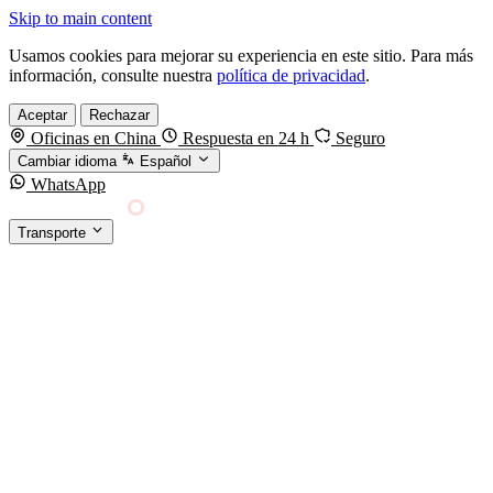
Skip to main content
Usamos cookies para mejorar su experiencia en este sitio. Para más
información, consulte nuestra
política de privacidad
.
Aceptar
Rechazar
Oficinas en China
Respuesta en 24 h
Seguro
Cambiar idioma
Español
WhatsApp
Sino Shipping
Transporte
FORWARDING DESDE CHINA HACIA EL
§01 · MODES &
MUNDO
SERVICES
TRANSPORTE
Carga marítima
FCL, LCL y reefer
Carga aérea
Servicio · por kg y express
Carga ferroviaria
China–Europa por tren