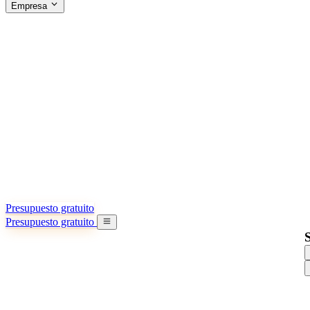
Empresa
ACERCA DE SINO SHIPPING
§04 · ABOUT US
Acerca de nosotros
Conozca más sobre nuestra misión
Casos de éxito
Logros y lecciones reales de importadores
Oficinas en China
9 ciudades: HK, Guangzhou, Shanghai…
Equipo
Conozca a nuestro equipo en China
Nuestra historia
De startup a socio global
Presupuesto gratuito
Presupuesto gratuito