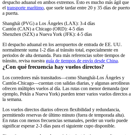
despacho aduanal en ambos extremos. Esto es mucho más ágil que
el
transporte marítimo
, que suele tardar entre 20 y 35 días de puerto
a puerta.
Shanghái (PVG) a Los Ángeles (LAX): 3-4 días
Cantón (CAN) a Chicago (ORD): 4-5 días
Shenzhen (SZX) a Nueva York (JFK): 4-5 días
El despacho aduanal en los aeropuertos de entrada de EE. UU.
normalmente suma 1-2 días al tránsito total, especialmente en
periodos de alta demanda. Para más referencias sobre tiempos de
tránsito, revisa nuestra
guía de tiempos de envío desde China
.
¿Con qué frecuencia hay vuelos directos?
Los corredores más transitados—como Shanghái-Los Ángeles y
Cantón-Chicago—cuentan con salidas diarias, y algunas aerolíneas
ofrecen múltiples vuelos al día. Las rutas con menor demanda (por
ejemplo, Pekín a Nueva York) pueden tener varios vuelos directos a
la semana.
Los vuelos directos diarios ofrecen flexibilidad y redundancia,
permitiendo reservas de último minuto (fuera de temporada alta).
En rutas con menos frecuencias semanales, perder un vuelo puede
significar esperar 2-3 días para el siguiente cupo disponible.