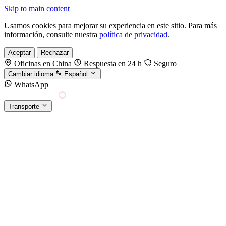
Skip to main content
Usamos cookies para mejorar su experiencia en este sitio. Para más
información, consulte nuestra
política de privacidad
.
Aceptar
Rechazar
Oficinas en China
Respuesta en 24 h
Seguro
Cambiar idioma
Español
WhatsApp
Sino Shipping
Transporte
FORWARDING DESDE CHINA HACIA EL
§01 · MODES &
MUNDO
SERVICES
TRANSPORTE
Carga marítima
FCL, LCL y reefer
Carga aérea
Servicio · por kg y express
Carga ferroviaria
China–Europa por tren