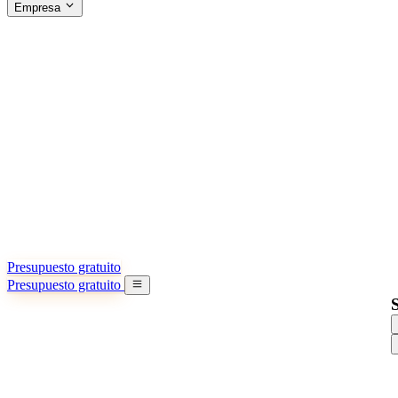
Empresa
ACERCA DE SINO SHIPPING
§04 · ABOUT US
Acerca de nosotros
Conozca más sobre nuestra misión
Casos de éxito
Logros y lecciones reales de importadores
Oficinas en China
9 ciudades: HK, Guangzhou, Shanghai…
Equipo
Conozca a nuestro equipo en China
Nuestra historia
De startup a socio global
Presupuesto gratuito
Presupuesto gratuito