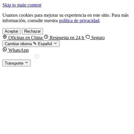
Skip to main content
Usamos cookies para mejorar su experiencia en este sitio. Para más
información, consulte nuestra
política de privacidad
.
Aceptar
Rechazar
Oficinas en China
Respuesta en 24 h
Seguro
Cambiar idioma
Español
WhatsApp
Sino Shipping
Transporte
FORWARDING DESDE CHINA HACIA EL
§01 · MODES &
MUNDO
SERVICES
TRANSPORTE
Carga marítima
FCL, LCL y reefer
Carga aérea
Servicio · por kg y express
Carga ferroviaria
China–Europa por tren