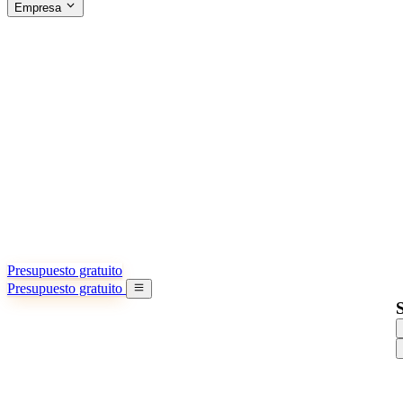
Empresa
ACERCA DE SINO SHIPPING
§04 · ABOUT US
Acerca de nosotros
Conozca más sobre nuestra misión
Casos de éxito
Logros y lecciones reales de importadores
Oficinas en China
9 ciudades: HK, Guangzhou, Shanghai…
Equipo
Conozca a nuestro equipo en China
Nuestra historia
De startup a socio global
Presupuesto gratuito
Presupuesto gratuito