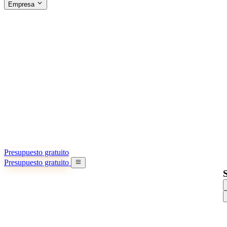
Empresa
ACERCA DE SINO SHIPPING
§04 · ABOUT US
Acerca de nosotros
Conozca más sobre nuestra misión
Casos de éxito
Logros y lecciones reales de importadores
Oficinas en China
9 ciudades: HK, Guangzhou, Shanghai…
Equipo
Conozca a nuestro equipo en China
Nuestra historia
De startup a socio global
Presupuesto gratuito
Presupuesto gratuito