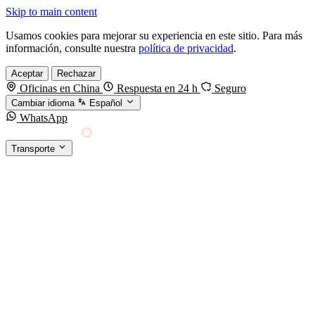
Skip to main content
Usamos cookies para mejorar su experiencia en este sitio. Para más
información, consulte nuestra
política de privacidad
.
Aceptar
Rechazar
Oficinas en China
Respuesta en 24 h
Seguro
Cambiar idioma
Español
WhatsApp
Sino Shipping
Transporte
FORWARDING DESDE CHINA HACIA EL
§01 · MODES &
MUNDO
SERVICES
TRANSPORTE
Carga marítima
FCL, LCL y reefer
Carga aérea
Servicio · por kg y express
Carga ferroviaria
China–Europa por tren