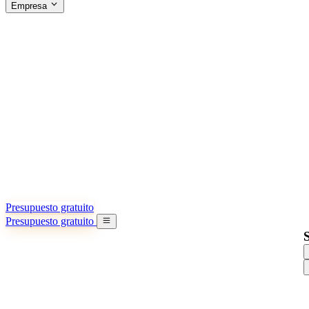
Empresa
ACERCA DE SINO SHIPPING
§04 · ABOUT US
Acerca de nosotros
Conozca más sobre nuestra misión
Casos de éxito
Logros y lecciones reales de importadores
Oficinas en China
9 ciudades: HK, Guangzhou, Shanghai…
Equipo
Conozca a nuestro equipo en China
Nuestra historia
De startup a socio global
Presupuesto gratuito
Presupuesto gratuito