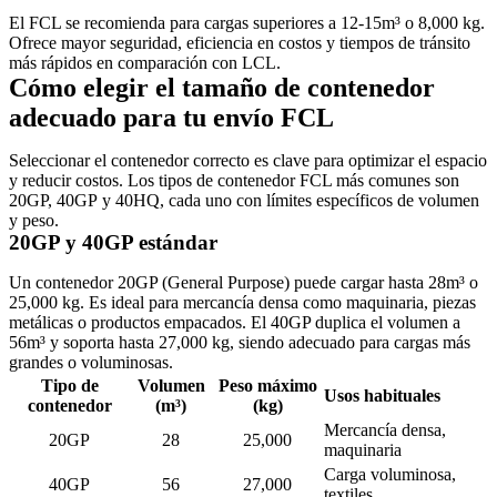
El FCL se recomienda para cargas superiores a 12-15m³ o 8,000 kg.
Ofrece mayor seguridad, eficiencia en costos y tiempos de tránsito
más rápidos en comparación con LCL.
Cómo elegir el tamaño de contenedor
adecuado para tu envío FCL
Seleccionar el contenedor correcto es clave para optimizar el espacio
y reducir costos. Los tipos de contenedor FCL más comunes son
20GP,
40GP
y 40HQ, cada uno con límites específicos de volumen
y peso.
20GP y 40GP estándar
Un contenedor 20GP (General Purpose) puede cargar hasta 28m³ o
25,000 kg. Es ideal para mercancía densa como maquinaria, piezas
metálicas o productos empacados. El 40GP duplica el volumen a
56m³ y soporta hasta 27,000 kg, siendo adecuado para cargas más
grandes o voluminosas.
Tipo de
Volumen
Peso máximo
Usos habituales
contenedor
(m³)
(kg)
Mercancía densa,
20GP
28
25,000
maquinaria
Carga voluminosa,
40GP
56
27,000
textiles