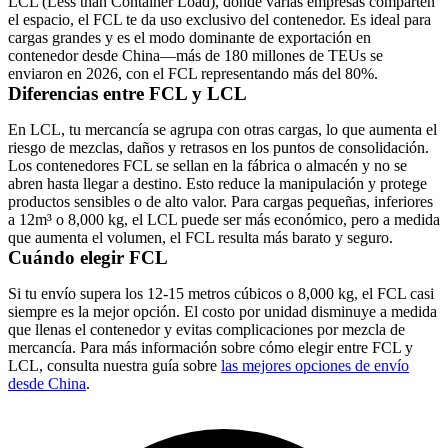
LCL (Less than Container Load), donde varias empresas comparten
el espacio, el FCL te da uso exclusivo del contenedor. Es ideal para
cargas grandes y es el modo dominante de exportación en
contenedor desde China—más de 180 millones de TEUs se
enviaron en 2026, con el FCL representando más del 80%.
Diferencias entre FCL y LCL
En
LCL
, tu mercancía se agrupa con otras cargas, lo que aumenta el
riesgo de mezclas, daños y retrasos en los puntos de consolidación.
Los contenedores FCL se sellan en la fábrica o almacén y no se
abren hasta llegar a destino. Esto reduce la manipulación y protege
productos sensibles o de alto valor. Para cargas pequeñas, inferiores
a 12m³ o 8,000 kg, el LCL puede ser más económico, pero a medida
que aumenta el volumen, el FCL resulta más barato y seguro.
Cuándo elegir FCL
Si tu envío supera los 12-15 metros cúbicos o 8,000 kg, el FCL casi
siempre es la mejor opción. El costo por unidad disminuye a medida
que llenas el contenedor y evitas complicaciones por mezcla de
mercancía. Para más información sobre cómo elegir entre FCL y
LCL, consulta nuestra guía sobre
las mejores opciones de envío
desde China
.