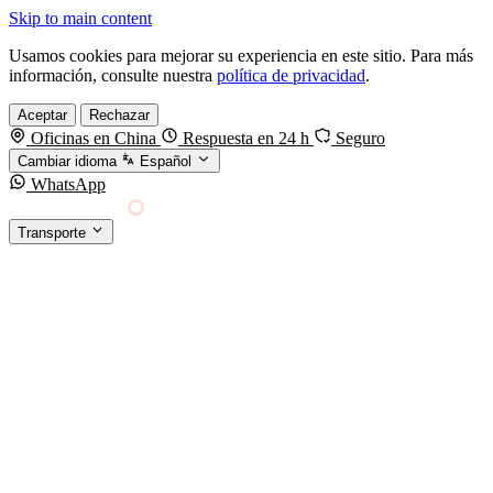
Skip to main content
Usamos cookies para mejorar su experiencia en este sitio. Para más
información, consulte nuestra
política de privacidad
.
Aceptar
Rechazar
Oficinas en China
Respuesta en 24 h
Seguro
Cambiar idioma
Español
WhatsApp
Sino Shipping
Transporte
FORWARDING DESDE CHINA HACIA EL
§01 · MODES &
MUNDO
SERVICES
TRANSPORTE
Carga marítima
FCL, LCL y reefer
Carga aérea
Servicio · por kg y express
Carga ferroviaria
China–Europa por tren