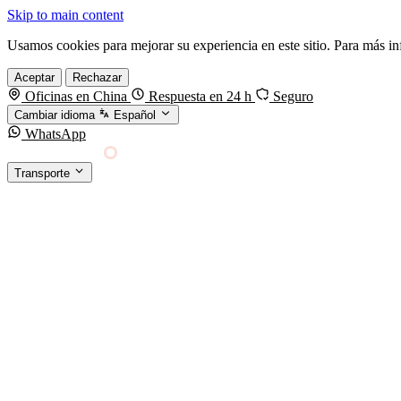
Skip to main content
Usamos cookies para mejorar su experiencia en este sitio. Para más i
Aceptar
Rechazar
Oficinas en China
Respuesta en 24 h
Seguro
Cambiar idioma
Español
WhatsApp
Sino Shipping
Transporte
FORWARDING DESDE CHINA HACIA EL MUNDO
TRANSPORTE
Carga marítima
FCL, LCL y reefer
Carga aérea
Servicio · por kg y express
Carga ferroviaria
China–Europa por tren
Entrega express
DHL, FedEx, UPS — pequeños paquetes