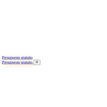
Acerca de nosotros
Conozca más sobre nuestra misión
Casos de éxito
Logros y lecciones reales de importadores
Oficinas en China
9 ciudades: HK, Guangzhou, Shanghai…
Equipo
Conozca a nuestro equipo en China
Nuestra historia
De startup a socio global
Presupuesto gratuito
Presupuesto gratuito