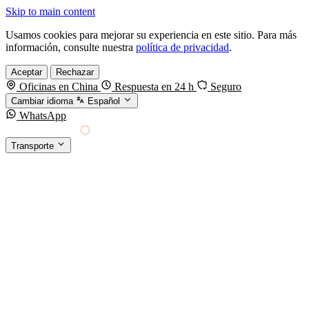
Skip to main content
Usamos cookies para mejorar su experiencia en este sitio. Para más
información, consulte nuestra
política de privacidad
.
Aceptar
Rechazar
Oficinas en China
Respuesta en 24 h
Seguro
Cambiar idioma
Español
WhatsApp
Sino Shipping
Transporte
FORWARDING DESDE CHINA HACIA EL
§01 · MODES &
MUNDO
SERVICES
TRANSPORTE
Carga marítima
FCL, LCL y reefer
Carga aérea
Servicio · por kg y express
Carga ferroviaria
China–Europa por tren