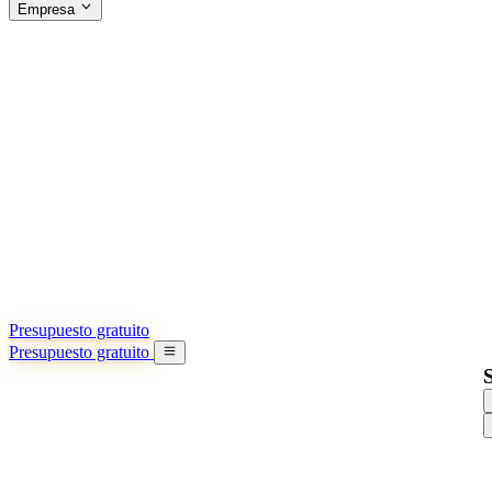
Empresa
ACERCA DE SINO SHIPPING
§04 · ABOUT US
Acerca de nosotros
Conozca más sobre nuestra misión
Casos de éxito
Logros y lecciones reales de importadores
Oficinas en China
9 ciudades: HK, Guangzhou, Shanghai…
Equipo
Conozca a nuestro equipo en China
Nuestra historia
De startup a socio global
Presupuesto gratuito
Presupuesto gratuito