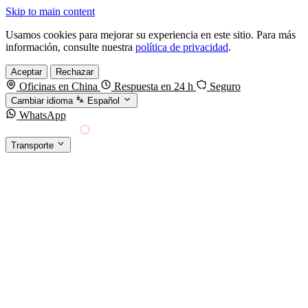
Skip to main content
Usamos cookies para mejorar su experiencia en este sitio. Para más
información, consulte nuestra
política de privacidad
.
Aceptar
Rechazar
Oficinas en China
Respuesta en 24 h
Seguro
Cambiar idioma
Español
WhatsApp
Sino Shipping
Transporte
FORWARDING DESDE CHINA HACIA EL
§01 · MODES &
MUNDO
SERVICES
TRANSPORTE
Carga marítima
FCL, LCL y reefer
Carga aérea
Servicio · por kg y express
Carga ferroviaria
China–Europa por tren