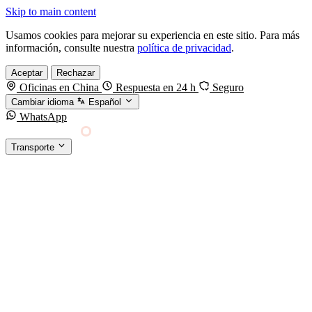
Skip to main content
Usamos cookies para mejorar su experiencia en este sitio. Para más
información, consulte nuestra
política de privacidad
.
Aceptar
Rechazar
Oficinas en China
Respuesta en 24 h
Seguro
Cambiar idioma
Español
WhatsApp
Sino Shipping
Transporte
FORWARDING DESDE CHINA HACIA EL
§01 · MODES &
MUNDO
SERVICES
TRANSPORTE
Carga marítima
FCL, LCL y reefer
Carga aérea
Servicio · por kg y express
Carga ferroviaria
China–Europa por tren