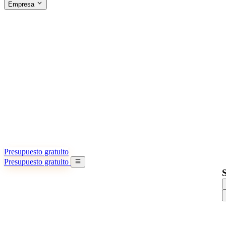
Empresa
ACERCA DE SINO SHIPPING
§04 · ABOUT US
Acerca de nosotros
Conozca más sobre nuestra misión
Casos de éxito
Logros y lecciones reales de importadores
Oficinas en China
9 ciudades: HK, Guangzhou, Shanghai…
Equipo
Conozca a nuestro equipo en China
Nuestra historia
De startup a socio global
Presupuesto gratuito
Presupuesto gratuito