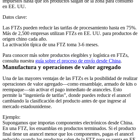
impuestos hasta que los productos salgan de la zona para consumo
en EE. UU.
Datos clave:
Las FTZs pueden reducir las tarifas de procesamiento hasta en
75%
.
Más de
2,500 empresas
utilizan FTZs en EE. UU. para productos de
origen chino cada año.
La activación típica de una FTZ toma
3-6 meses
.
Para conocer más sobre productos elegibles y logística en FTZs,
consulta nuestra
guía sobre el proceso de envío desde China
.
Manufactura y operaciones de valor agregado
Una de las mayores ventajas de las FTZs es la posibilidad de realizar
operaciones de valor agregado—como ensamblaje, armado de kits o
reempaque—sin activar el pago inmediato de aranceles. Esto
permite la “ingeniería de tarifas”, donde puedes reducir el arancel
cambiando la clasificación del producto antes de que ingrese al
mercado estadounidense.
Ejemplo:
Supongamos que importas componentes electrónicos desde China.
En una FTZ, los ensamblas en productos terminados. Si el producto
final tiene un arancel menor que los componentes, pagas el arancel
reducido cuando los productos salen de la FTZ para su venta en EE.