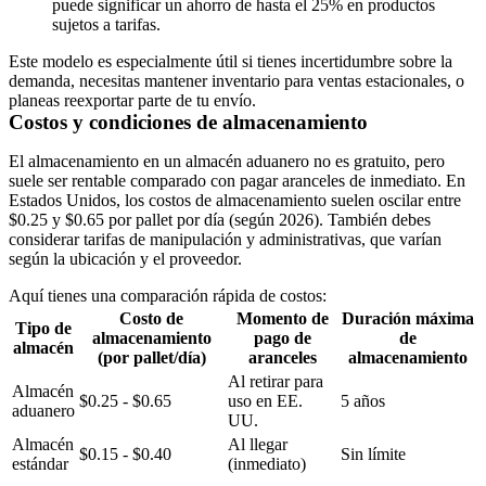
puede significar un ahorro de hasta el 25% en productos
sujetos a tarifas.
Este modelo es especialmente útil si tienes incertidumbre sobre la
demanda, necesitas mantener inventario para ventas estacionales, o
planeas reexportar parte de tu envío.
Costos y condiciones de almacenamiento
El almacenamiento en un almacén aduanero no es gratuito, pero
suele ser rentable comparado con pagar aranceles de inmediato. En
Estados Unidos, los costos de almacenamiento suelen oscilar entre
$0.25 y $0.65 por pallet por día
(según 2026). También debes
considerar tarifas de manipulación y administrativas, que varían
según la ubicación y el proveedor.
Aquí tienes una comparación rápida de costos:
Costo de
Momento de
Duración máxima
Tipo de
almacenamiento
pago de
de
almacén
(por pallet/día)
aranceles
almacenamiento
Al retirar para
Almacén
$0.25 - $0.65
uso en EE.
5 años
aduanero
UU.
Almacén
Al llegar
$0.15 - $0.40
Sin límite
estándar
(inmediato)