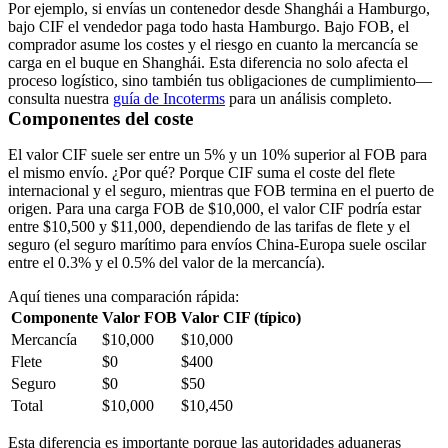
Por ejemplo, si envías un contenedor desde Shanghái a Hamburgo,
bajo CIF el vendedor paga todo hasta Hamburgo. Bajo FOB, el
comprador asume los costes y el riesgo en cuanto la mercancía se
carga en el buque en Shanghái. Esta diferencia no solo afecta el
proceso logístico, sino también tus obligaciones de cumplimiento—
consulta nuestra
guía de
Incoterms
para un análisis completo.
Componentes del coste
El valor CIF suele ser entre un 5% y un 10% superior al FOB para
el mismo envío. ¿Por qué? Porque CIF suma el coste del flete
internacional y el seguro, mientras que FOB termina en el puerto de
origen. Para una carga FOB de $10,000, el valor CIF podría estar
entre $10,500 y $11,000, dependiendo de las tarifas de flete y el
seguro (el seguro marítimo para envíos China-Europa suele oscilar
entre el 0.3% y el 0.5% del valor de la mercancía).
Aquí tienes una comparación rápida:
Componente
Valor FOB
Valor CIF (típico)
Mercancía
$10,000
$10,000
Flete
$0
$400
Seguro
$0
$50
Total
$10,000
$10,450
Esta diferencia es importante porque las autoridades aduaneras