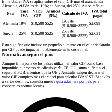
En la UE, el IVA se aplica sobre el valor CIF más el arancel. En
Alemania, el IVA es del 19%; en Suecia, del 25%. Así se refleja:
Tasa
Valor
Arancel
IVA total
País
Cálculo de IVA
IVA
CIF
(5%)
pagado
19% de
Alemania
19%
$10,500
$525
$2,098
($10,500+$525)
25% de
Suecia
25%
$10,500
$525
$2,631
($10,500+$525)
Esto significa que incluso un pequeño aumento en el valor declarado
por CIF puede impactar notablemente en tu coste final.
Normativas según el país
Aunque la mayoría de los países utilizan el valor CIF como base
imponible, el proceso de cálculo varía. EE. UU. suma el flete y el
seguro al FOB, mientras que la UE y Australia exigen declarar el
valor CIF completo más el arancel para calcular IVA/
GST
. Si envías
a varios destinos, consulta nuestra
guía aduanera por país
para
conocer las normas locales.