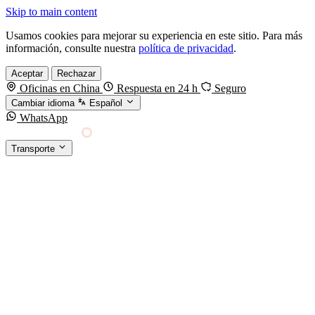
Skip to main content
Usamos cookies para mejorar su experiencia en este sitio. Para más
información, consulte nuestra
política de privacidad
.
Aceptar
Rechazar
Oficinas en China
Respuesta en 24 h
Seguro
Cambiar idioma
Español
WhatsApp
Sino Shipping
Transporte
FORWARDING DESDE CHINA HACIA EL
§01 · MODES &
MUNDO
SERVICES
TRANSPORTE
Carga marítima
FCL, LCL y reefer
Carga aérea
Servicio · por kg y express
Carga ferroviaria
China–Europa por tren