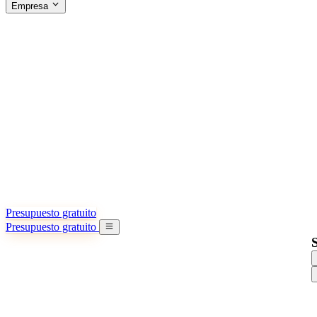
Empresa
ACERCA DE SINO SHIPPING
§04 · ABOUT US
Acerca de nosotros
Conozca más sobre nuestra misión
Casos de éxito
Logros y lecciones reales de importadores
Oficinas en China
9 ciudades: HK, Guangzhou, Shanghai…
Equipo
Conozca a nuestro equipo en China
Nuestra historia
De startup a socio global
Presupuesto gratuito
Presupuesto gratuito