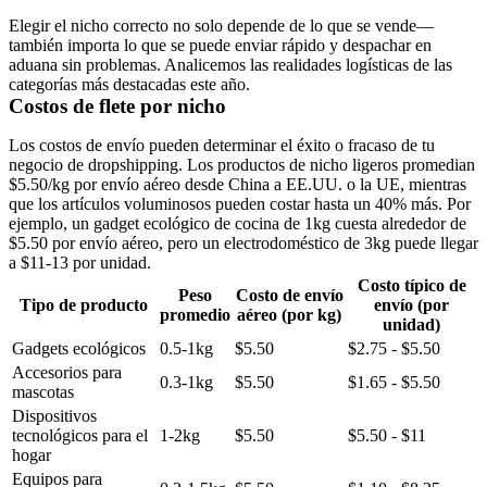
Elegir el nicho correcto no solo depende de lo que se vende—
también importa lo que se puede enviar rápido y despachar en
aduana sin problemas. Analicemos las realidades logísticas de las
categorías más destacadas este año.
Costos de flete por nicho
Los costos de envío pueden determinar el éxito o fracaso de tu
negocio de dropshipping. Los productos de nicho ligeros promedian
$5.50/kg por envío aéreo desde China a EE.UU. o la UE, mientras
que los artículos voluminosos pueden costar hasta un 40% más. Por
ejemplo, un gadget ecológico de cocina de 1kg cuesta alrededor de
$5.50 por envío aéreo, pero un electrodoméstico de 3kg puede llegar
a $11-13 por unidad.
Costo típico de
Peso
Costo de envío
Tipo de producto
envío (por
promedio
aéreo (por kg)
unidad)
Gadgets ecológicos
0.5-1kg
$5.50
$2.75 - $5.50
Accesorios para
0.3-1kg
$5.50
$1.65 - $5.50
mascotas
Dispositivos
tecnológicos para el
1-2kg
$5.50
$5.50 - $11
hogar
Equipos para