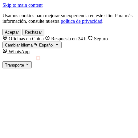
Skip to main content
Usamos cookies para mejorar su experiencia en este sitio. Para más
información, consulte nuestra
política de privacidad
.
Aceptar
Rechazar
Oficinas en China
Respuesta en 24 h
Seguro
Cambiar idioma
Español
WhatsApp
Sino Shipping
Transporte
FORWARDING DESDE CHINA HACIA EL
§01 · MODES &
MUNDO
SERVICES
TRANSPORTE
Carga marítima
FCL, LCL y reefer
Carga aérea
Servicio · por kg y express
Carga ferroviaria
China–Europa por tren