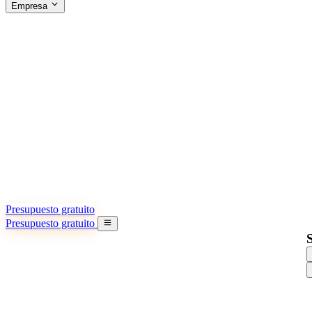
Empresa
ACERCA DE SINO SHIPPING
§04 · ABOUT US
Acerca de nosotros
Conozca más sobre nuestra misión
Casos de éxito
Logros y lecciones reales de importadores
Oficinas en China
9 ciudades: HK, Guangzhou, Shanghai…
Equipo
Conozca a nuestro equipo en China
Nuestra historia
De startup a socio global
Presupuesto gratuito
Presupuesto gratuito