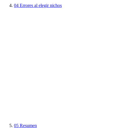
04
Errores al elegir nichos
05
Resumen