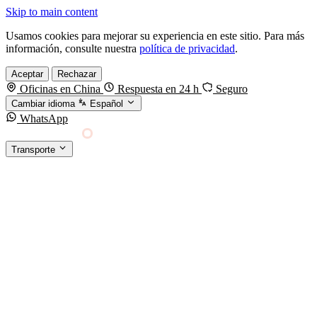
Skip to main content
Usamos cookies para mejorar su experiencia en este sitio. Para más
información, consulte nuestra
política de privacidad
.
Aceptar
Rechazar
Oficinas en China
Respuesta en 24 h
Seguro
Cambiar idioma
Español
WhatsApp
Sino Shipping
Transporte
FORWARDING DESDE CHINA HACIA EL
§01 · MODES &
MUNDO
SERVICES
TRANSPORTE
Carga marítima
FCL, LCL y reefer
Carga aérea
Servicio · por kg y express
Carga ferroviaria
China–Europa por tren