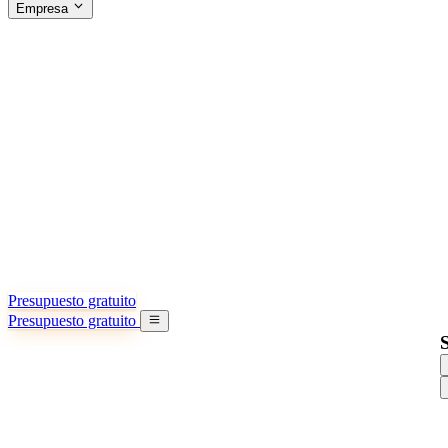
Empresa
ACERCA DE SINO SHIPPING
§04 · ABOUT US
Acerca de nosotros
Conozca más sobre nuestra misión
Casos de éxito
Logros y lecciones reales de importadores
Oficinas en China
9 ciudades: HK, Guangzhou, Shanghai…
Equipo
Conozca a nuestro equipo en China
Nuestra historia
De startup a socio global
Presupuesto gratuito
Presupuesto gratuito