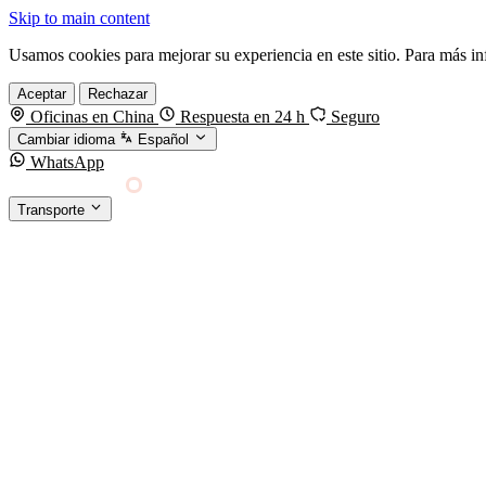
Skip to main content
Usamos cookies para mejorar su experiencia en este sitio. Para más i
Aceptar
Rechazar
Oficinas en China
Respuesta en 24 h
Seguro
Cambiar idioma
Español
WhatsApp
Sino Shipping
Transporte
FORWARDING DESDE CHINA HACIA EL MUNDO
TRANSPORTE
Carga marítima
FCL, LCL y reefer
Carga aérea
Servicio · por kg y express
Carga ferroviaria
China–Europa por tren
Entrega express
DHL, FedEx, UPS — pequeños paquetes