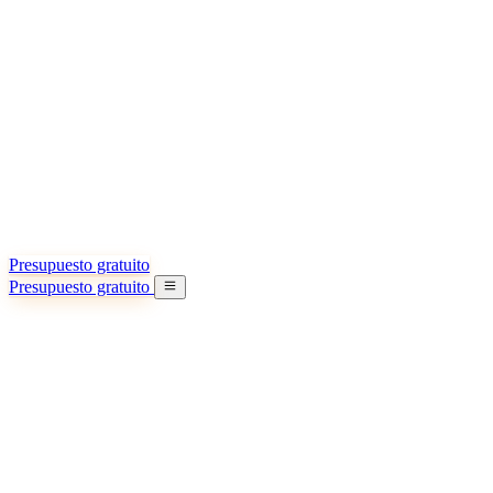
Acerca de nosotros
Conozca más sobre nuestra misión
Casos de éxito
Logros y lecciones reales de importadores
Oficinas en China
9 ciudades: HK, Guangzhou, Shanghai…
Equipo
Conozca a nuestro equipo en China
Nuestra historia
De startup a socio global
Presupuesto gratuito
Presupuesto gratuito