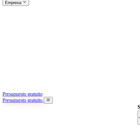
Empresa
ACERCA DE SINO SHIPPING
§04 · ABOUT US
Acerca de nosotros
Conozca más sobre nuestra misión
Casos de éxito
Logros y lecciones reales de importadores
Oficinas en China
9 ciudades: HK, Guangzhou, Shanghai…
Equipo
Conozca a nuestro equipo en China
Nuestra historia
De startup a socio global
Presupuesto gratuito
Presupuesto gratuito