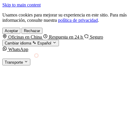
Skip to main content
Usamos cookies para mejorar su experiencia en este sitio. Para más
información, consulte nuestra
política de privacidad
.
Aceptar
Rechazar
Oficinas en China
Respuesta en 24 h
Seguro
Cambiar idioma
Español
WhatsApp
Sino Shipping
Transporte
FORWARDING DESDE CHINA HACIA EL
§01 · MODES &
MUNDO
SERVICES
TRANSPORTE
Carga marítima
FCL, LCL y reefer
Carga aérea
Servicio · por kg y express
Carga ferroviaria
China–Europa por tren