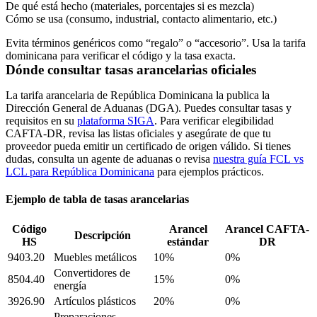
De qué está hecho (materiales, porcentajes si es mezcla)
Cómo se usa (consumo, industrial, contacto alimentario, etc.)
Evita términos genéricos como “regalo” o “accesorio”. Usa la tarifa
dominicana para verificar el código y la tasa exacta.
Dónde consultar tasas arancelarias oficiales
La tarifa arancelaria de República Dominicana la publica la
Dirección General de Aduanas
(DGA)
. Puedes consultar tasas y
requisitos en su
plataforma
SIGA
. Para verificar elegibilidad
CAFTA-DR, revisa las listas oficiales y asegúrate de que tu
proveedor pueda emitir un certificado de origen válido. Si tienes
dudas, consulta un agente de aduanas o revisa
nuestra guía
FCL
vs
LCL para República Dominicana
para ejemplos prácticos.
Ejemplo de tabla de tasas arancelarias
Código
Arancel
Arancel CAFTA-
Descripción
HS
estándar
DR
9403.20
Muebles metálicos
10%
0%
Convertidores de
8504.40
15%
0%
energía
3926.90
Artículos plásticos
20%
0%
Preparaciones