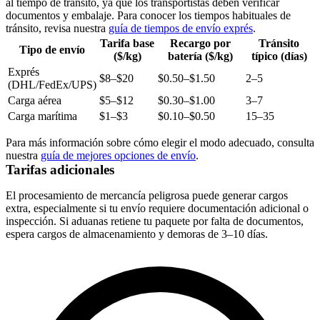
al tiempo de tránsito, ya que los transportistas deben verificar
documentos y embalaje. Para conocer los tiempos habituales de
tránsito, revisa nuestra
guía de tiempos de envío exprés
.
Tarifa base
Recargo por
Tránsito
Tipo de envío
($/kg)
batería ($/kg)
típico (días)
Exprés
$8–$20
$0.50–$1.50
2–5
(DHL/FedEx/UPS)
Carga aérea
$5–$12
$0.30–$1.00
3–7
Carga marítima
$1–$3
$0.10–$0.50
15–35
Para más información sobre cómo elegir el modo adecuado, consulta
nuestra
guía de mejores opciones de envío
.
Tarifas adicionales
El procesamiento de mercancía peligrosa puede generar cargos
extra, especialmente si tu envío requiere documentación adicional o
inspección. Si aduanas retiene tu paquete por falta de documentos,
espera cargos de almacenamiento y demoras de 3–10 días.