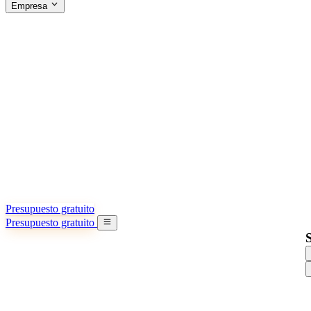
Empresa
ACERCA DE SINO SHIPPING
§04 · ABOUT US
Acerca de nosotros
Conozca más sobre nuestra misión
Casos de éxito
Logros y lecciones reales de importadores
Oficinas en China
9 ciudades: HK, Guangzhou, Shanghai…
Equipo
Conozca a nuestro equipo en China
Nuestra historia
De startup a socio global
Presupuesto gratuito
Presupuesto gratuito