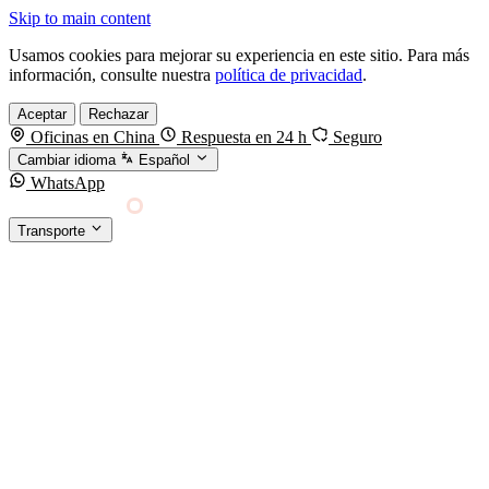
Skip to main content
Usamos cookies para mejorar su experiencia en este sitio. Para más
información, consulte nuestra
política de privacidad
.
Aceptar
Rechazar
Oficinas en China
Respuesta en 24 h
Seguro
Cambiar idioma
Español
WhatsApp
Sino Shipping
Transporte
FORWARDING DESDE CHINA HACIA EL
§01 · MODES &
MUNDO
SERVICES
TRANSPORTE
Carga marítima
FCL, LCL y reefer
Carga aérea
Servicio · por kg y express
Carga ferroviaria
China–Europa por tren