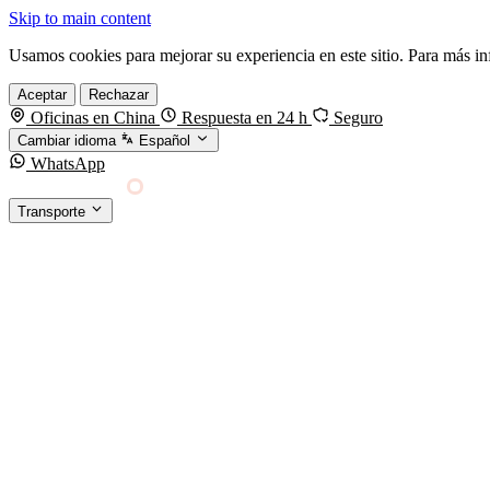
Skip to main content
Usamos cookies para mejorar su experiencia en este sitio. Para más i
Aceptar
Rechazar
Oficinas en China
Respuesta en 24 h
Seguro
Cambiar idioma
Español
WhatsApp
Sino Shipping
Transporte
FORWARDING DESDE CHINA HACIA EL MUNDO
TRANSPORTE
Carga marítima
FCL, LCL y reefer
Carga aérea
Servicio · por kg y express
Carga ferroviaria
China–Europa por tren
Entrega express
DHL, FedEx, UPS — pequeños paquetes