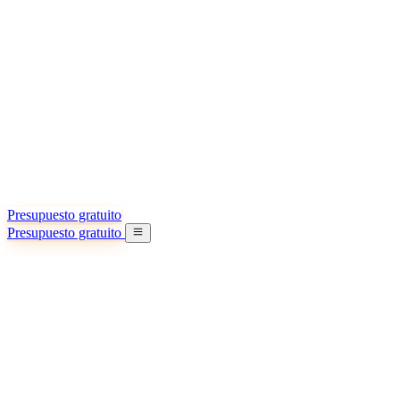
Acerca de nosotros
Conozca más sobre nuestra misión
Casos de éxito
Logros y lecciones reales de importadores
Oficinas en China
9 ciudades: HK, Guangzhou, Shanghai…
Equipo
Conozca a nuestro equipo en China
Nuestra historia
De startup a socio global
Presupuesto gratuito
Presupuesto gratuito