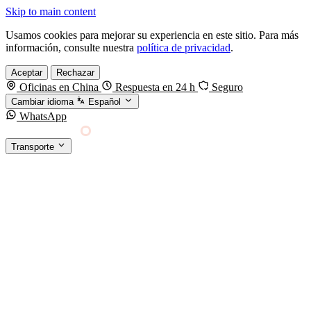
Skip to main content
Usamos cookies para mejorar su experiencia en este sitio. Para más
información, consulte nuestra
política de privacidad
.
Aceptar
Rechazar
Oficinas en China
Respuesta en 24 h
Seguro
Cambiar idioma
Español
WhatsApp
Sino Shipping
Transporte
FORWARDING DESDE CHINA HACIA EL
§01 · MODES &
MUNDO
SERVICES
TRANSPORTE
Carga marítima
FCL, LCL y reefer
Carga aérea
Servicio · por kg y express
Carga ferroviaria
China–Europa por tren