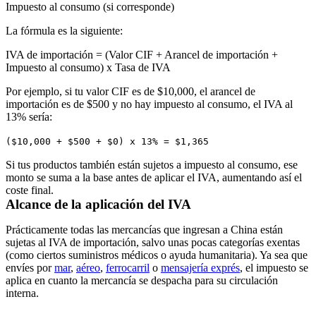
Impuesto al consumo (si corresponde)
La fórmula es la siguiente:
IVA de importación = (Valor CIF + Arancel de importación +
Impuesto al consumo) x Tasa de IVA
Por ejemplo, si tu valor CIF es de $10,000, el arancel de
importación es de $500 y no hay impuesto al consumo, el IVA al
13% sería:
($10,000 + $500 + $0) x 13% = $1,365
Si tus productos también están sujetos a impuesto al consumo, ese
monto se suma a la base antes de aplicar el IVA, aumentando así el
coste final.
Alcance de la aplicación del IVA
Prácticamente todas las mercancías que ingresan a China están
sujetas al IVA de importación, salvo unas pocas categorías exentas
(como ciertos suministros médicos o ayuda humanitaria). Ya sea que
envíes por
mar
,
aéreo
,
ferrocarril
o
mensajería exprés
, el impuesto se
aplica en cuanto la mercancía se despacha para su circulación
interna.