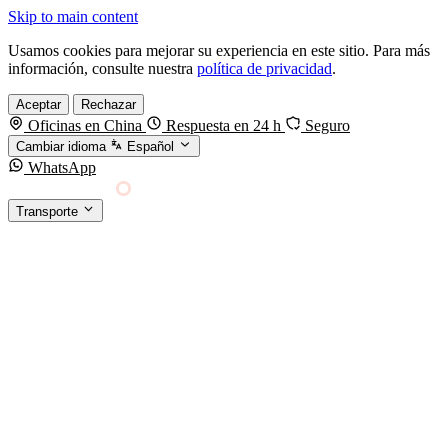
Skip to main content
Usamos cookies para mejorar su experiencia en este sitio. Para más
información, consulte nuestra
política de privacidad
.
Aceptar
Rechazar
Oficinas en China
Respuesta en 24 h
Seguro
Cambiar idioma
Español
WhatsApp
Sino Shipping
Transporte
FORWARDING DESDE CHINA HACIA EL
§01 · MODES &
MUNDO
SERVICES
TRANSPORTE
Carga marítima
FCL, LCL y reefer
Carga aérea
Servicio · por kg y express
Carga ferroviaria
China–Europa por tren