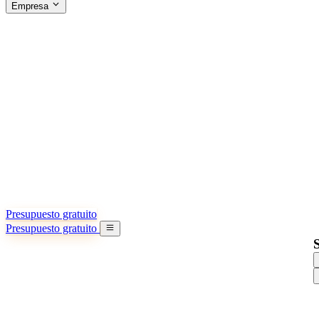
Empresa
ACERCA DE SINO SHIPPING
§04 · ABOUT US
Acerca de nosotros
Conozca más sobre nuestra misión
Casos de éxito
Logros y lecciones reales de importadores
Oficinas en China
9 ciudades: HK, Guangzhou, Shanghai…
Equipo
Conozca a nuestro equipo en China
Nuestra historia
De startup a socio global
Presupuesto gratuito
Presupuesto gratuito