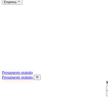
Empresa
ACERCA DE SINO SHIPPING
§04 · ABOUT US
Acerca de nosotros
Conozca más sobre nuestra misión
Casos de éxito
Logros y lecciones reales de importadores
Oficinas en China
9 ciudades: HK, Guangzhou, Shanghai…
Equipo
Conozca a nuestro equipo en China
Nuestra historia
De startup a socio global
Presupuesto gratuito
Presupuesto gratuito