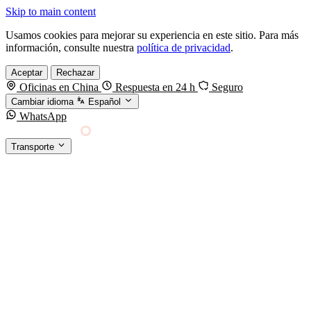
Skip to main content
Usamos cookies para mejorar su experiencia en este sitio. Para más
información, consulte nuestra
política de privacidad
.
Aceptar
Rechazar
Oficinas en China
Respuesta en 24 h
Seguro
Cambiar idioma
Español
WhatsApp
Sino Shipping
Transporte
FORWARDING DESDE CHINA HACIA EL
§01 · MODES &
MUNDO
SERVICES
TRANSPORTE
Carga marítima
FCL, LCL y reefer
Carga aérea
Servicio · por kg y express
Carga ferroviaria
China–Europa por tren