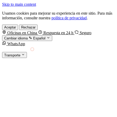
Skip to main content
Usamos cookies para mejorar su experiencia en este sitio. Para más
información, consulte nuestra
política de privacidad
.
Aceptar
Rechazar
Oficinas en China
Respuesta en 24 h
Seguro
Cambiar idioma
Español
WhatsApp
Sino Shipping
Transporte
FORWARDING DESDE CHINA HACIA EL
§01 · MODES &
MUNDO
SERVICES
TRANSPORTE
Carga marítima
FCL, LCL y reefer
Carga aérea
Servicio · por kg y express
Carga ferroviaria
China–Europa por tren