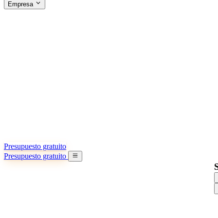
Empresa
ACERCA DE SINO SHIPPING
§04 · ABOUT US
Acerca de nosotros
Conozca más sobre nuestra misión
Casos de éxito
Logros y lecciones reales de importadores
Oficinas en China
9 ciudades: HK, Guangzhou, Shanghai…
Equipo
Conozca a nuestro equipo en China
Nuestra historia
De startup a socio global
Presupuesto gratuito
Presupuesto gratuito