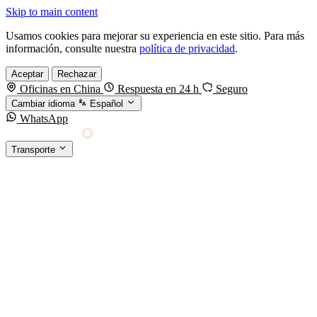
Skip to main content
Usamos cookies para mejorar su experiencia en este sitio. Para más
información, consulte nuestra
política de privacidad
.
Aceptar
Rechazar
Oficinas en China
Respuesta en 24 h
Seguro
Cambiar idioma
Español
WhatsApp
Sino Shipping
Transporte
FORWARDING DESDE CHINA HACIA EL
§01 · MODES &
MUNDO
SERVICES
TRANSPORTE
Carga marítima
FCL, LCL y reefer
Carga aérea
Servicio · por kg y express
Carga ferroviaria
China–Europa por tren