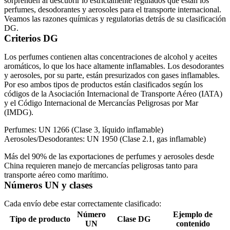
sorprenden al descubrir lo estrictamente regulados que están los
perfumes, desodorantes y aerosoles para el transporte internacional.
Veamos las razones químicas y regulatorias detrás de su clasificación
DG.
Criterios DG
Los perfumes contienen altas concentraciones de alcohol y aceites
aromáticos, lo que los hace altamente inflamables. Los desodorantes
y aerosoles, por su parte, están presurizados con gases inflamables.
Por eso ambos tipos de productos están clasificados según los
códigos de la Asociación Internacional de Transporte Aéreo (IATA)
y el Código Internacional de Mercancías Peligrosas por Mar
(IMDG).
Perfumes
: UN 1266 (Clase 3, líquido inflamable)
Aerosoles/Desodorantes
: UN 1950 (Clase 2.1, gas inflamable)
Más del 90% de las exportaciones de perfumes y aerosoles desde
China requieren manejo de mercancías peligrosas tanto para
transporte aéreo como marítimo.
Números UN y clases
Cada envío debe estar correctamente clasificado:
Número
Ejemplo de
Tipo de producto
Clase DG
UN
contenido