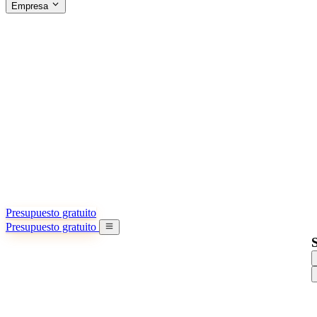
Empresa
ACERCA DE SINO SHIPPING
§04 · ABOUT US
Acerca de nosotros
Conozca más sobre nuestra misión
Casos de éxito
Logros y lecciones reales de importadores
Oficinas en China
9 ciudades: HK, Guangzhou, Shanghai…
Equipo
Conozca a nuestro equipo en China
Nuestra historia
De startup a socio global
Presupuesto gratuito
Presupuesto gratuito